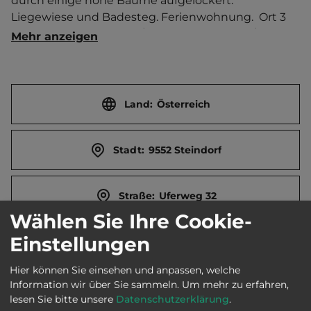
durch einige hohe Bäume aufgelockert. 
Liegewiese und Badesteg. Ferienwohnung.  Ort 3 
km entfernt. Touristen-/Dauerstellplätze 60/10. 
Mehr anzeigen
Mittagsruhe 13-15 Uhr.
Land:
Österreich
Stadt:
9552 Steindorf
Straße:
Uferweg 32
Wählen Sie Ihre Cookie-
Einstellungen
E-Mail:
info@seecamping-nagele.at
Hier können Sie einsehen und anpassen, welche
Information wir über Sie sammeln.
Um mehr zu erfahren,
Telefon:
0043 676 840804440
lesen Sie bitte unsere
Datenschutzerklärung
.