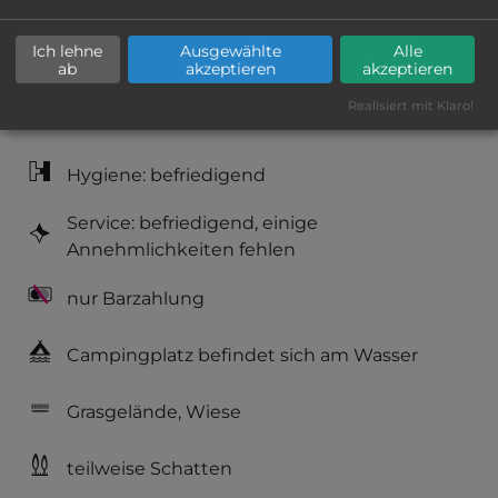
Lage: schön
Ich lehne
Ausgewählte
Alle
Platzeinrichtung: gut
ab
akzeptieren
akzeptieren
Realisiert mit Klaro!
Geräuschkulisse: überwiegend ruhig
Hygiene: befriedigend
Service: befriedigend, einige
Annehmlichkeiten fehlen
nur Barzahlung
Campingplatz befindet sich am Wasser
Grasgelände, Wiese
teilweise Schatten