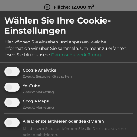
2
Fläche:
12.000
m
Wählen Sie Ihre Cookie-
Öffnungszeiten:
Ganzjährig geöffnet
Einstellungen
Hier können Sie einsehen und anpassen, welche
Telefon:
0043 664 1735288
Information wir über Sie sammeln.
Um mehr zu erfahren,
lesen Sie bitte unsere
Datenschutzerklärung
.
Google Analytics
Ausstattung
:
Zweck
:
Besucher-Statistiken
YouTube
naturbelassener Platz
Zweck
:
Marketing
Google Maps
bis 30,- Euro
Zweck
:
Marketing
Alle Dienste aktivieren oder deaktivieren
Klassifizierung: befriedigend
Mit diesem Schalter können Sie alle Dienste aktivieren
oder deaktivieren.