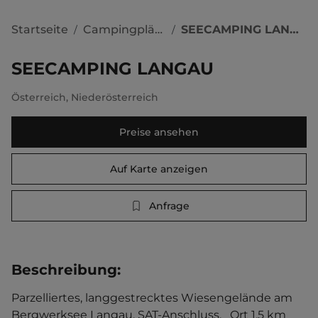
Startseite
Campingplätze
SEECAMPING LANGAU
/
/
SEECAMPING LANGAU
Österreich
,
Niederösterreich
Preise ansehen
Auf Karte anzeigen
Anfrage
Beschreibung
:
Parzelliertes, langgestrecktes Wiesengelände am 
Bergwerksee Langau. SAT-Anschluss.   Ort 1.5 km 