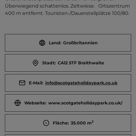
Überwiegend schattenlos. Zeltwiese.   Ortszentrum 
400 m entfernt. Touristen-/Dauerstellplätze 100/80.
Land:
Großbritannien
Stadt:
CA12 5TF Braithwaite
E-Mail:
info@scotgateholidaypark.co.uk
Webseite:
www.scotgateholidaypark.co.uk/
2
Fläche:
35.000
m