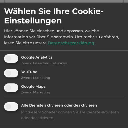
Öffnungszeiten:
Ganzjährig geöffnet
Wählen Sie Ihre Cookie-
Einstellungen
Telefon:
0044 17687 78343
Hier können Sie einsehen und anpassen, welche
Information wir über Sie sammeln.
Um mehr zu erfahren,
lesen Sie bitte unsere
Datenschutzerklärung
.
Ausstattung
:
Google Analytics
Zweck
:
Besucher-Statistiken
bis 45,- Euro
YouTube
Zweck
:
Marketing
Klassifizierung: befriedigend
Google Maps
Zweck
:
Marketing
Lage: schön
Alle Dienste aktivieren oder deaktivieren
Platzeinrichtung: befriedigend
Mit diesem Schalter können Sie alle Dienste aktivieren
oder deaktivieren.
Geräuschkulisse: überwiegend ruhig