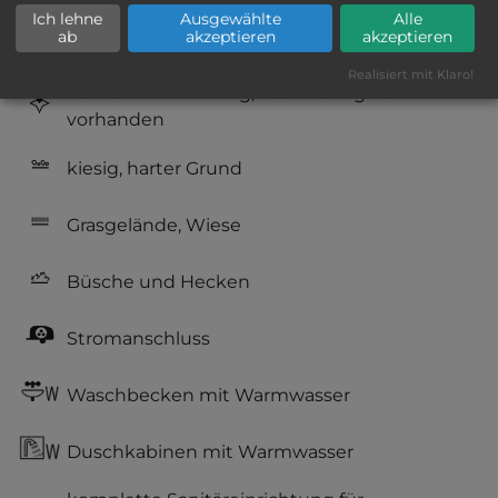
Ich lehne
Ausgewählte
Alle
ab
akzeptieren
akzeptieren
Hygiene: befriedigend
Realisiert mit Klaro!
Service: mittelmäßig, das Wichtigste ist
vorhanden
kiesig, harter Grund
Grasgelände, Wiese
Büsche und Hecken
Stromanschluss
Waschbecken mit Warmwasser
Duschkabinen mit Warmwasser