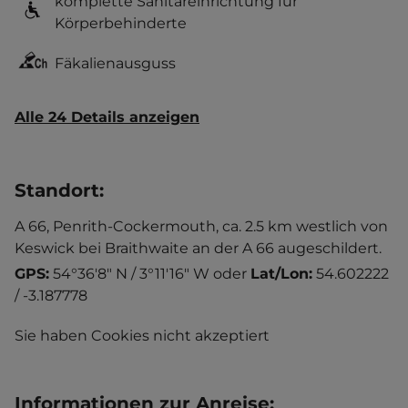
komplette Sanitäreinrichtung für
Körperbehinderte
Fäkalienausguss
Alle 24 Details anzeigen
Standort
:
A 66, Penrith-Cockermouth, ca. 2.5 km westlich von
Keswick bei Braithwaite an der A 66 augeschildert.
GPS:
54°36'8" N / 3°11'16" W
oder
Lat/Lon:
54.602222
/ -3.187778
Sie haben Cookies nicht akzeptiert
Informationen zur Anreise
: