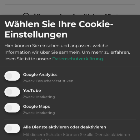
Öffnungszeiten:
Ganzjährig geöffnet
Wählen Sie Ihre Cookie-
Einstellungen
Telefon:
0043 7947 7111
Hier können Sie einsehen und anpassen, welche
Information wir über Sie sammeln.
Um mehr zu erfahren,
lesen Sie bitte unsere
Datenschutzerklärung
.
Sehenswürdigkeiten:
Google Analytics
Schloss Weinberg. Weltberühmter Kefermarkter
Zweck
:
Besucher-Statistiken
Flügelaltar.
YouTube
Zweck
:
Marketing
Google Maps
Ausstattung
:
Zweck
:
Marketing
Lage: schön
Alle Dienste aktivieren oder deaktivieren
Mit diesem Schalter können Sie alle Dienste aktivieren