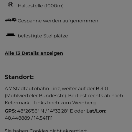
Haltestelle
(1000m)
Gespanne werden aufgenommen
befestigte Stellplätze
Alle 13 Details anzeigen
Standort
:
A 7 Stadtautobahn Linz, weiter auf der B 310
(Mühlvierteler Bundesstr.). Bei Lest rechts ab nach
Kefermarkt. Links hoch zum Weinberg.
GPS:
48°26'56" N / 14°32'28" E
oder
Lat/Lon:
48.448889 / 14.541111
Sie haben Cookies nicht akzeptiert