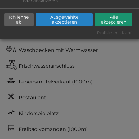
oder deaktivieren.
Geräuschkulisse: überwiegend ruhig
Ich lehne
Ausgewählte
Alle
kiesig, harter Grund
ab
akzeptieren
akzeptieren
Realisiert mit Klaro!
WC
Waschbecken mit Warmwasser
Frischwasseranschluss
Lebensmittelverkauf
(1000m)
Restaurant
Kinderspielplatz
Freibad vorhanden
(1000m)