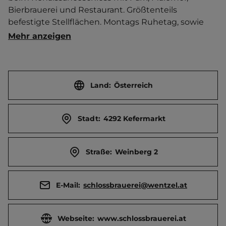
Bierbrauerei und Restaurant. Größtenteils 
befestigte Stellflächen. Montags Ruhetag, sowie 
Jan.-März auch dienstags. Platz wird auch von PKW, 
Mehr anzeigen
LKW und Bussen genutzt.   Ortszentrum 500 m 
entfernt. Touristen-/Dauerstellplätze 10/0.
Land:
Österreich
Stadt:
4292 Kefermarkt
Straße:
Weinberg 2
E-Mail:
schlossbrauerei@wentzel.at
Webseite:
www.schlossbrauerei.at