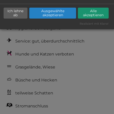
Platzeinrichtung: befriedigend
Ich lehne
Ausgewählte
Alle
Geräuschkulisse: überwiegend ruhig
ab
akzeptieren
akzeptieren
Realisiert mit Klaro!
Hygiene: befriedigend
Service: gut, überdurchschnittlich
Hunde und Katzen verboten
Grasgelände, Wiese
Büsche und Hecken
teilweise Schatten
Stromanschluss