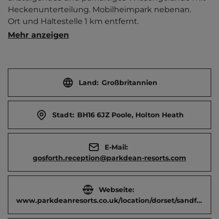
Heckenunterteilung. Mobilheimpark nebenan.   
Ort und Haltestelle 1 km entfernt. 
Touristen-/Dauerstellplätze 350/35.
Mehr anzeigen
Land:
Großbritannien
Stadt:
BH16 6JZ Poole, Holton Heath
E-Mail:
gosforth.reception@parkdean-resorts.com
Webseite:
www.parkdeanresorts.co.uk/location/dorset/sandford