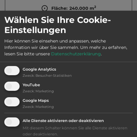
2
Fläche:
240.000
m
Wählen Sie Ihre Cookie-
Einstellungen
Öffnungszeiten:
April bis Nov.
Hier können Sie einsehen und anpassen, welche
Information wir über Sie sammeln.
Um mehr zu erfahren,
Telefon:
0044 1202 631600
lesen Sie bitte unsere
Datenschutzerklärung
.
Google Analytics
Zweck
:
Besucher-Statistiken
Ausstattung
:
YouTube
Zweck
:
Marketing
bis 60,- Euro
Google Maps
Zweck
:
Marketing
Klassifizierung: befriedigend
Alle Dienste aktivieren oder deaktivieren
Lage: schön
Mit diesem Schalter können Sie alle Dienste aktivieren
oder deaktivieren.