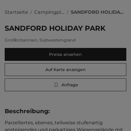
Startseite
Campingplätze
SANDFORD HOLIDAY PARK
/
/
SANDFORD HOLIDAY PARK
Großbritannien
,
Südwestengland
Preise ansehen
Auf Karte anzeigen
Anfrage
Beschreibung
:
Parzelliertes, ebenes, teilweise stufenartig 
ansteigendes und parkartiges Wiesengelände mit 