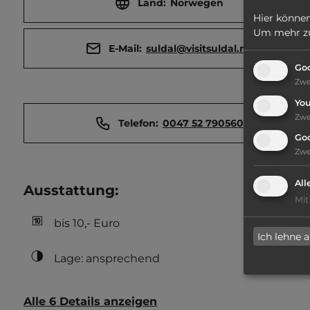
Land:
Norwegen
Hier können
Um mehr zu 
E-Mail:
suldal@visitsuldal.no
Goo
Zw
Yo
Zw
Telefon:
0047 52 790560
Go
Zw
All
Ausstattung
:
Mit
bis 10,- Euro
Ich lehne 
Lage: ansprechend
Alle 6 Details anzeigen