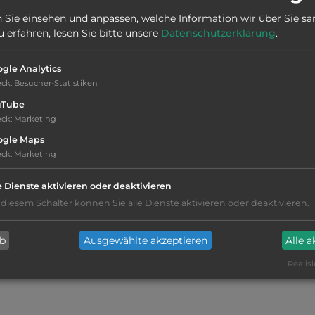
Stadt:
4230 Sand
 Sie einsehen und anpassen, welche Information wir über Sie s
erfahren, lesen Sie bitte unsere
Datenschutzerklärung
.
Webseite:
www.visitsuldal.no/mat-overnatting/sand-kykje-
gle Analytics
parkering-sand
eck
:
Besucher-Statistiken
uTube
eck
:
Marketing
ogle Maps
eck
:
Marketing
e Dienste aktivieren oder deaktivieren
 diesem Schalter können Sie alle Dienste aktivieren oder deaktivieren.
Geräuschkulisse: erträgliche
Lärmbelästigung
ab
Ausgewählte akzeptieren
Alle 
Realisi
Lebensmittelverkauf
(300m)