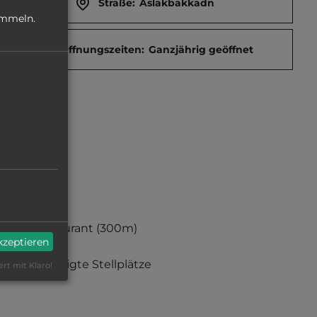
Straße:
Aslakbakkadn
ammeln.
Öffnungszeiten:
Ganzjährig geöffnet
Restaurant
(300m)
akzeptieren
befestigte Stellplätze
ert mit Klaro!