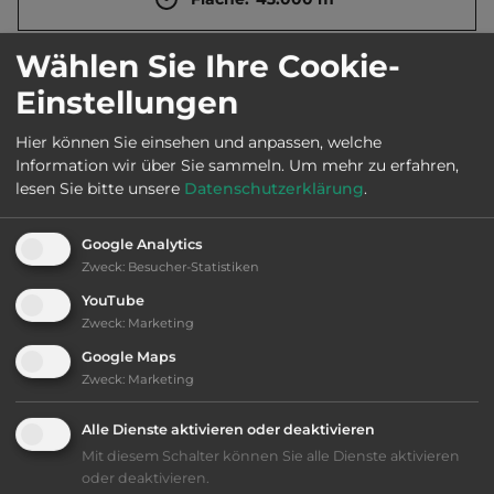
Wählen Sie Ihre Cookie-
Öffnungszeiten:
Ganzjährig geöffnet
Einstellungen
Hier können Sie einsehen und anpassen, welche
Telefon:
0045 98391110
Information wir über Sie sammeln.
Um mehr zu erfahren,
lesen Sie bitte unsere
Datenschutzerklärung
.
Google Analytics
Ausstattung
:
Zweck
:
Besucher-Statistiken
YouTube
bis 30,- Euro
Zweck
:
Marketing
Google Maps
Klassifizierung: befriedigend
Zweck
:
Marketing
Lage: schön
Alle Dienste aktivieren oder deaktivieren
Mit diesem Schalter können Sie alle Dienste aktivieren
Platzeinrichtung: befriedigend
oder deaktivieren.