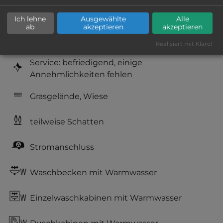
Geräuschkulisse: überwiegend ruhig
Ich lehne
Ausgewählte
Alle
ab
akzeptieren
akzeptieren
Hygiene: befriedigend
Realisiert mit Klaro!
Service: befriedigend, einige
Annehmlichkeiten fehlen
Grasgelände, Wiese
teilweise Schatten
Stromanschluss
Waschbecken mit Warmwasser
Einzelwaschkabinen mit Warmwasser