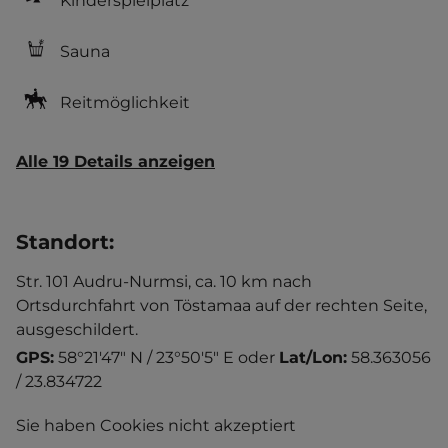
Kinderspielplatz
Sauna
Reitmöglichkeit
Alle 19 Details anzeigen
Standort
:
Str. 101 Audru-Nurmsi, ca. 10 km nach
Ortsdurchfahrt von Töstamaa auf der rechten Seite,
ausgeschildert.
GPS:
58°21'47" N / 23°50'5" E
oder
Lat/Lon:
58.363056
/ 23.834722
Sie haben Cookies nicht akzeptiert