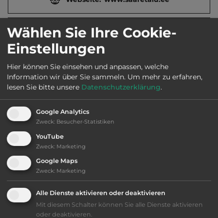
Wählen Sie Ihre Cookie-
Öffnungszeiten:
Mai bis Sept.
Einstellungen
Telefon:
00372 4458143
Hier können Sie einsehen und anpassen, welche
Information wir über Sie sammeln.
Um mehr zu erfahren,
lesen Sie bitte unsere
Datenschutzerklärung
.
Ausstattung
:
Google Analytics
Zweck
:
Besucher-Statistiken
bis 25,- Euro
YouTube
Zweck
:
Marketing
Lage: schön
Google Maps
Zweck
:
Marketing
Geräuschkulisse: erträgliche
Lärmbelästigung
Alle Dienste aktivieren oder deaktivieren
Mit diesem Schalter können Sie alle Dienste aktivieren
Reservierung nicht möglich
oder deaktivieren.