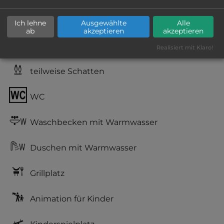
sandiger Grund
Ich lehne
Ausgewählte
Alle
ab
akzeptieren
akzeptieren
Grasgelände, Wiese
Realisiert mit Klaro!
teilweise Schatten
WC
Waschbecken mit Warmwasser
Duschen mit Warmwasser
Grillplatz
Animation für Kinder