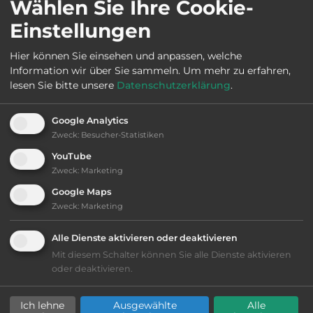
Wählen Sie Ihre Cookie-
Einstellungen
2
Fläche:
6.000
m
Hier können Sie einsehen und anpassen, welche
Information wir über Sie sammeln.
Um mehr zu erfahren,
Öffnungszeiten:
Ganzjährig geöffnet
lesen Sie bitte unsere
Datenschutzerklärung
.
Google Analytics
Telefon:
00389 70343401
Zweck
:
Besucher-Statistiken
YouTube
Zweck
:
Marketing
Google Maps
Ausstattung
:
Zweck
:
Marketing
Lage: schön
Alle Dienste aktivieren oder deaktivieren
Mit diesem Schalter können Sie alle Dienste aktivieren
Platzeinrichtung: ausreichend
oder deaktivieren.
Geräuschkulisse: sehr ruhig
Ich lehne
Ausgewählte
Alle