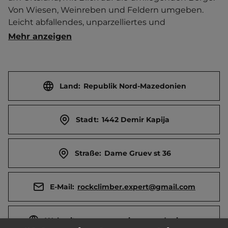
Von Wiesen, Weinreben und Feldern umgeben. 
Leicht abfallendes, unparzelliertes und 
überwiegend schattenloses Wiesengelände hinter 
Mehr anzeigen
einem Haus. Lagerfeuerplatz. Guter 
Ausgangspunkt für Klettertouren, Mountainbiking 
und Wandern.    Touristen-/Dauerstellplätze 20/0.
Land:
Republik Nord-Mazedonien
Stadt:
1442 Demir Kapija
Straße:
Dame Gruev st 36
E-Mail:
rockclimber.expert@gmail.com
Webseite:
www.campingmacedonia.com