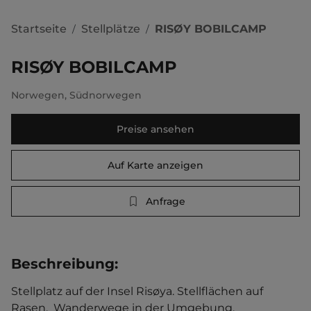
Startseite
Stellplätze
RISØY BOBILCAMP
/
/
RISØY BOBILCAMP
Norwegen
,
Südnorwegen
Preise ansehen
Auf Karte anzeigen
Anfrage
Beschreibung
:
Stellplatz auf der Insel Risøya. Stellflächen auf 
Rasen.  Wanderwege in der Umgebung. 