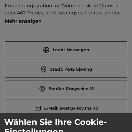
Entsorgungsstation für Wohnmobile: in Grenstøl 
oder A67 Tvedestrand Næringspark direkt an der 
E18. Wegen Veranstaltungen in der Woche 27 und 
Mehr anzeigen
30 geschlossen.   Ort 1.5 km entfernt. 
Touristen-/Dauerstellplätze 25/0.
Land:
Norwegen
Stadt:
4912 Gjeving
Straße:
Risøyveien 15
E-Mail:
post@risoy.fhs.no
Wählen Sie Ihre Cookie-
Webseite:
www.risoy.fhs.no
Einstellungen