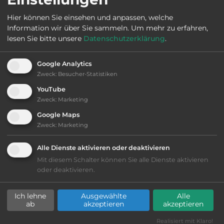
Hier können Sie einsehen und anpassen, welche
Öffnungszeiten:
18.5. bis 20.8.
Information wir über Sie sammeln.
Um mehr zu erfahren,
lesen Sie bitte unsere
Datenschutzerklärung
.
Telefon:
0047 37 199350
Google Analytics
Zweck
:
Besucher-Statistiken
YouTube
Zweck
:
Marketing
Ausstattung
:
Google Maps
Zweck
:
Marketing
bis 25,- Euro
Alle Dienste aktivieren oder deaktivieren
Lage: schön
Mit diesem Schalter können Sie alle Dienste aktivieren
oder deaktivieren.
Geräuschkulisse: überwiegend ruhig
Ich lehne
Ausgewählte
Alle
ab
akzeptieren
akzeptieren
Grasgelände, Wiese
Realisiert mit Klaro!