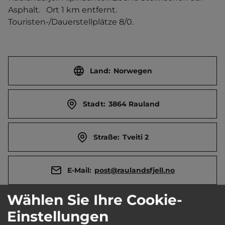
Asphalt.   Ort 1 km entfernt. 
Touristen-/Dauerstellplätze 8/0.
Land:
Norwegen
Stadt:
3864 Rauland
Straße:
Tveiti 2
E-Mail:
post@raulandsfjell.no
Wählen Sie Ihre Cookie-
Webseite:
Einstellungen
www.visitrauland.com/raulandsfjell/bobil