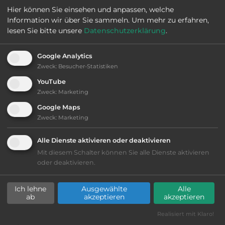
Hier können Sie einsehen und anpassen, welche
Information wir über Sie sammeln.
Um mehr zu erfahren,
Öffnungszeiten:
Ganzjährig geöffnet
lesen Sie bitte unsere
Datenschutzerklärung
.
Telefon:
0047 35 073555
Google Analytics
Zweck
:
Besucher-Statistiken
YouTube
Zweck
:
Marketing
Ausstattung
:
Google Maps
Zweck
:
Marketing
Abfahrtslauf
Alle Dienste aktivieren oder deaktivieren
Langlauf
Mit diesem Schalter können Sie alle Dienste aktivieren
oder deaktivieren.
bis 25,- Euro
Ich lehne
Ausgewählte
Alle
ab
akzeptieren
akzeptieren
Lage: schön
Realisiert mit Klaro!