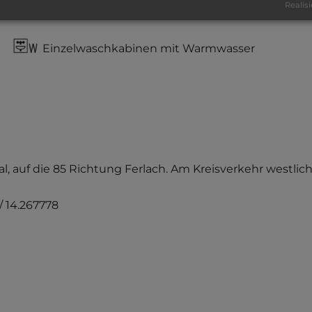
Realisi
Waschbecken mit Warmwasser
Einzelwaschkabinen mit Warmwasser
osental, auf die 85 Richtung Ferlach. Am Kreisverkehr west
/ 14.267778