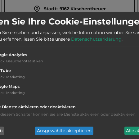
Stadt:
9162 Kirschentheuer
n Sie Ihre Cookie-Einstellung
Webseite:
www.schuetz-hotel.at
 Sie einsehen und anpassen, welche Information wir über Sie s
erfahren, lesen Sie bitte unsere
Datenschutzerklärung
.
Telefon:
0043 4227 2482
gle Analytics
eck
:
Besucher-Statistiken
uTube
eck
:
Marketing
ogle Maps
Service: befriedigend, einige
eck
:
Marketing
Annehmlichkeiten fehlen
e Dienste aktivieren oder deaktivieren
Grasgelände, Wiese
 diesem Schalter können Sie alle Dienste aktivieren oder deaktivieren.
Stromanschluss
ab
Ausgewählte akzeptieren
Alle 