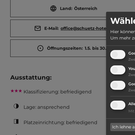
Land:
Österreich
Wähle
E-Mail:
office@schuetz-hotel.at
Hier können
Um mehr zu 
Öffnungszeiten:
1.5. bis 30.9.
Goo
Zw
Yo
Zw
Ausstattung
:
Go
Zw
Klassifizierung: befriedigend
All
Lage: ansprechend
Mit
Platzeinrichtung: befriedigend
Ich lehne 