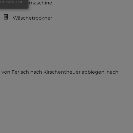
Waschmaschine
ert mit Klaro!
Wäschetrockner
lich von Ferlach nach Kirschentheuer abbiegen, nach