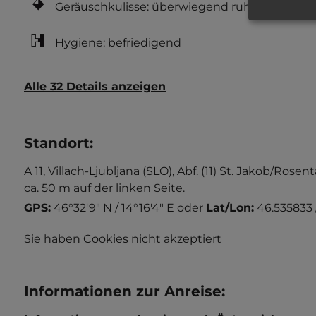
Geräuschkulisse: überwiegend ruhig
Hygiene: befriedigend
Alle 32 Details anzeigen
Standort
:
A 11, Villach-Ljubljana (SLO), Abf. (11) St. Jakob/R
ca. 50 m auf der linken Seite.
GPS:
46°32'9" N / 14°16'4" E
oder
Lat/Lon:
46.535833 
Sie haben Cookies nicht akzeptiert
Informationen zur Anreise
: