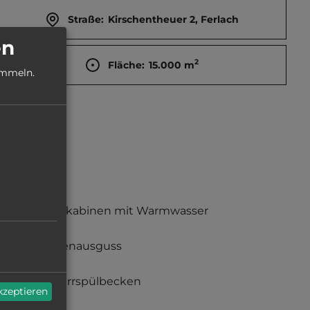
Straße:
Kirschentheuer 2, Ferlach
en
2
Fläche:
15.000
m
ammeln.
Duschkabinen mit Warmwasser
Fäkalienausguss
Geschirrspülbecken
akzeptieren