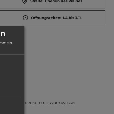
Straße:
Chemin des Prairies
Öffnungszeiten:
1.4.bis 3.11.
en
ammeln.
Waschbecken mit Warmwasser