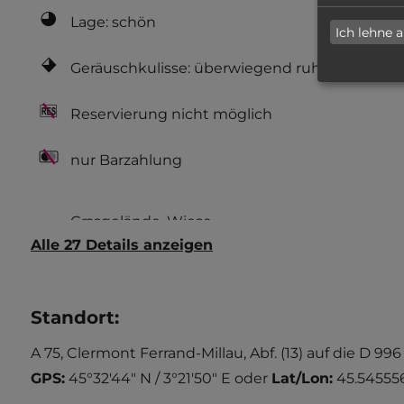
Lage: schön
Ich lehne 
Geräuschkulisse: überwiegend ruhig
Reservierung nicht möglich
nur Barzahlung
Alle 27 Details anzeigen
Standort
:
A 75, Clermont Ferrand-Millau, Abf. (13) auf die D 9
GPS:
45°32'44" N / 3°21'50" E
oder
Lat/Lon:
45.545556