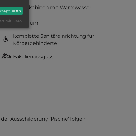
Duschkabinen mit Warmwasser
akzeptieren
ert mit Klaro!
Babyraum
komplette Sanitäreinrichtung für
Körperbehinderte
Fäkalienausguss
 der Ausschilderung 'Piscine' folgen