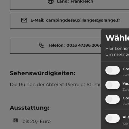
Land:
Frankreich
E-Mail:
campingdesauxillanges@orange.fr
Wähle
Telefon:
0033 47396 2068
Hier können
Um mehr zu 
Goo
Sehenswürdigkeiten:
Zw
Yo
Die Ruinen der Abtei St-Pierre et St-Paul.
Zw
Go
Zw
Ausstattung
:
All
bis 20,- Euro
Mit