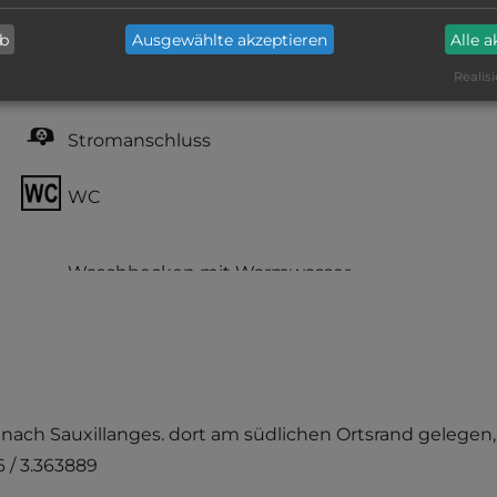
Büsche und Hecken
ab
Ausgewählte akzeptieren
Alle 
Realisi
teilweise Schatten
Stromanschluss
WC
96 nach Sauxillanges. dort am südlichen Ortsrand gelegen,
 / 3.363889