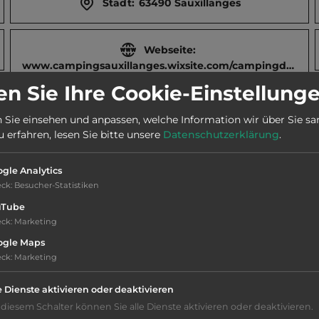
Stadt:
63490 Sauxillanges
Webseite:
www.campingsauxillanges.wixsite.com/campingdesprairies
n Sie Ihre Cookie-Einstellung
 Sie einsehen und anpassen, welche Information wir über Sie s
erfahren, lesen Sie bitte unsere
Datenschutzerklärung
.
gle Analytics
eck
:
Besucher-Statistiken
uTube
eck
:
Marketing
ogle Maps
eck
:
Marketing
Grasgelände, Wiese
e Dienste aktivieren oder deaktivieren
 diesem Schalter können Sie alle Dienste aktivieren oder deaktivieren.