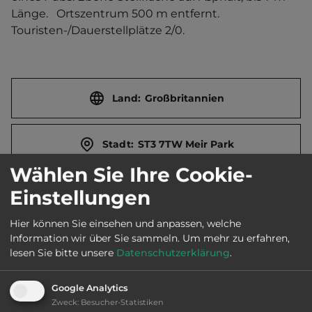
Länge.   Ortszentrum 500 m entfernt. 
Touristen-/Dauerstellplätze 2/0.
Land:
Großbritannien
Stadt:
ST3 7TW Meir Park
Wählen Sie Ihre Cookie-
Straße:
Lysander Road
Einstellungen
Hier können Sie einsehen und anpassen, welche
E-Mail:
pottersbar.stoke@marstons.co.uk
Information wir über Sie sammeln.
Um mehr zu erfahren,
lesen Sie bitte unsere
Datenschutzerklärung
.
Webseite:
www.pottersbarpub.co.uk
Google Analytics
Zweck
:
Besucher-Statistiken