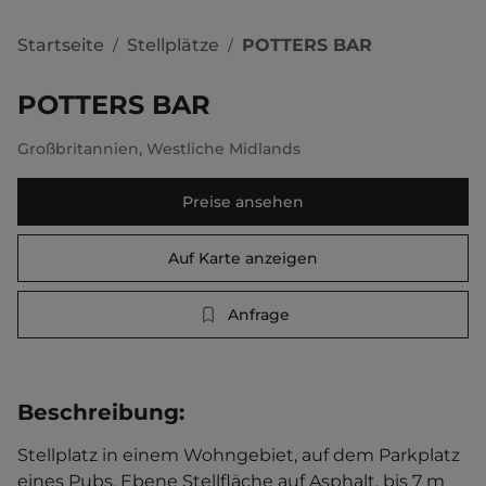
Startseite
Stellplätze
POTTERS BAR
/
/
POTTERS BAR
Großbritannien
,
Westliche Midlands
Preise ansehen
Auf Karte anzeigen
Anfrage
Beschreibung
:
Stellplatz in einem Wohngebiet, auf dem Parkplatz 
eines Pubs. Ebene Stellfläche auf Asphalt, bis 7 m 