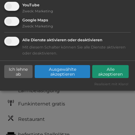
YouTube
Öffnungszeiten:
Ganzjährig geöffnet
Zweck
:
Marketing
Google Maps
Telefon:
0044 1782 395649
Zweck
:
Marketing
Alle Dienste aktivieren oder deaktivieren
Mit diesem Schalter können Sie alle Dienste aktivieren
oder deaktivieren.
Ausstattung
:
Ich lehne
Ausgewählte
Alle
Lage: ansprechend
ab
akzeptieren
akzeptieren
Geräuschkulisse: erträgliche
Realisiert mit Klaro!
Lärmbelästigung
Funkinternet gratis
Restaurant
befestigte Stellplätze