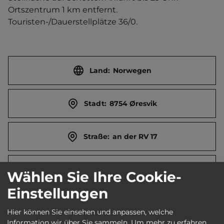
Ortszentrum 1 km entfernt. 
Touristen-/Dauerstellplätze 36/0.
Land:
Norwegen
Stadt:
8754 Øresvik
Straße:
an der RV 17
E-Mail:
post@polarcamp.com
Wählen Sie Ihre Cookie-
Einstellungen
Webseite:
www.polarcamp.no
Hier können Sie einsehen und anpassen, welche
Information wir über Sie sammeln.
Um mehr zu erfahren,