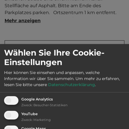
Stellfläche auf Asphalt. Bitte am Ende des 
Parkplatzes parken.   Ortszentrum 1 km entfernt. 
Touristen-/Dauerstellplätze 4/0.
Mehr anzeigen
Land:
Großbritannien
Wählen Sie Ihre Cookie-
Einstellungen
Stadt:
WS15 4AZ Rugeley
Hier können Sie einsehen und anpassen, welche
Information wir über Sie sammeln.
Um mehr zu erfahren,
lesen Sie bitte unsere
Datenschutzerklärung
.
Straße:
Rugeley Road
Google Analytics
E-Mail:
plumpuddingsocial@gmail.com
Zweck
:
Besucher-Statistiken
YouTube
Zweck
:
Marketing
Öffnungszeiten:
Ganzjährig geöffnet
Google Maps