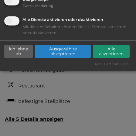
Zweck
:
Marketing
Alle Dienste aktivieren oder deaktivieren
Ausstattung
:
Mit diesem Schalter können Sie alle Dienste aktivieren
oder deaktivieren.
Lage: schön
Ich lehne
Ausgewählte
Alle
ab
akzeptieren
akzeptieren
Geräuschkulisse: überwiegend ruhig
Realisiert mit Klaro!
Funkinternet gratis
Restaurant
befestigte Stellplätze
Alle 5 Details anzeigen