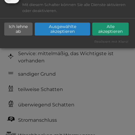
Mit diesem Schalter können Sie alle Dienste aktivieren
Platzeinrichtung: befriedigend
oder deaktivieren.
Geräuschkulisse: überwiegend ruhig
Ich lehne
Ausgewählte
Alle
ab
akzeptieren
akzeptieren
Hygiene: befriedigend
Realisiert mit Klaro!
Service: mittelmäßig, das Wichtigste ist
vorhanden
sandiger Grund
teilweise Schatten
überwiegend Schatten
Stromanschluss