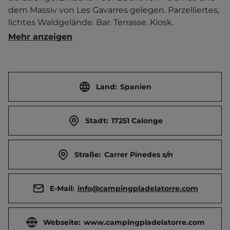
dem Massiv von Les Gavarres gelegen. Parzelliertes, 
lichtes Waldgelände. Bar. Terrasse. Kiosk. 
Brötchenservice.   Ort 500 m entfernt. 
Mehr anzeigen
Touristen-/Dauerstellplätze 140/0.
Land:
Spanien
Stadt:
17251 Calonge
Straße:
Carrer Pinedes s/n
E-Mail:
info@campingpladelatorre.com
Webseite:
www.campingpladelatorre.com