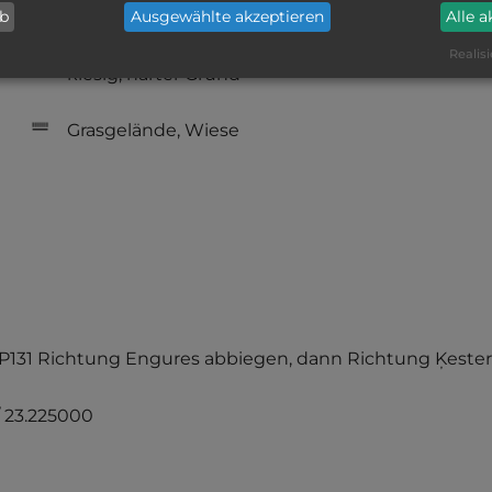
ab
Ausgewählte akzeptieren
Alle 
nur Barzahlung
Realisi
kiesig, harter Grund
Grasgelände, Wiese
e P131 Richtung Engures abbiegen, dann Richtung Ķester
/ 23.225000