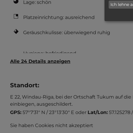
Lage: schön
Ich lehne 
Platzeinrichtung: ausreichend
Geräuschkulisse: überwiegend ruhig
Alle 24 Details anzeigen
Standort
:
E 22, Windau-Riga, bei der Ortschaft Tukum auf di
einbiegen, ausgeschildert.
GPS:
57°7'31" N / 23°13'30" E
oder
Lat/Lon:
57.125278 
Sie haben Cookies nicht akzeptiert