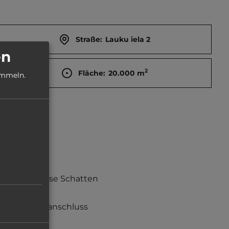
Straße:
Lauku iela 2
en
2
Fläche:
20.000
m
ammeln.
teilweise Schatten
Stromanschluss