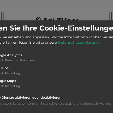
Stadt:
3113 Engure
n Sie Ihre Cookie-Einstellung
Webseite:
www.piejurasnams.lv
 Sie einsehen und anpassen, welche Information wir über Sie s
erfahren, lesen Sie bitte unsere
Datenschutzerklärung
.
Telefon:
00371 29456073
gle Analytics
eck
:
Besucher-Statistiken
uTube
eck
:
Marketing
ogle Maps
Hygiene: befriedigend
eck
:
Marketing
e Dienste aktivieren oder deaktivieren
Service: mittelmäßig, das Wichtigste ist
 diesem Schalter können Sie alle Dienste aktivieren oder deaktivieren.
vorhanden