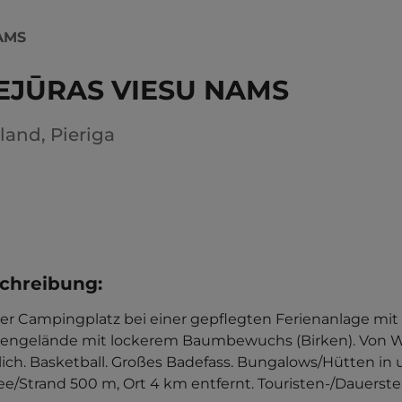
AMS
EJŪRAS VIESU NAMS
tland
,
Pieriga
chreibung
:
ner Campingplatz bei einer gepflegten Ferienanlage mit
engelände mit lockerem Baumbewuchs (Birken). Von W
ich. Basketball. Großes Badefass. Bungalows/Hütten in un
ee/Strand 500 m, Ort 4 km entfernt. Touristen-/Dauerstel