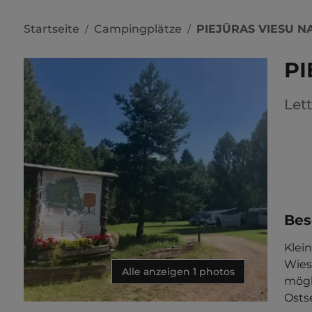
Startseite
Campingplätze
PIEJŪRAS VIESU N
/
/
PI
Let
Bes
Klei
Wies
Alle anzeigen 1 photos
mögl
Osts