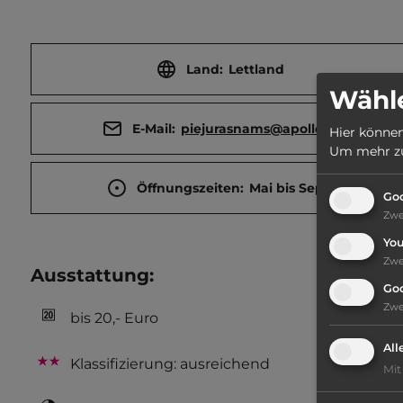
Land:
Lettland
Wähle
E-Mail:
piejurasnams@apollo.lv
Hier können
Um mehr zu 
Öffnungszeiten:
Mai bis Sept.
Goo
Zw
Yo
Zw
Ausstattung
:
Go
Zw
bis 20,- Euro
All
Klassifizierung: ausreichend
Mit