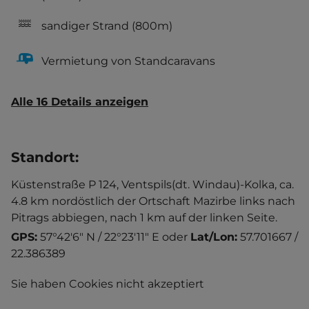
sandiger Strand
(800m)
Vermietung von Standcaravans
Alle 16 Details anzeigen
Standort
:
Küstenstraße P 124, Ventspils(dt. Windau)-Kolka, ca.
4.8 km nordöstlich der Ortschaft Mazirbe links nach
Pitrags abbiegen, nach 1 km auf der linken Seite.
GPS:
57°42'6" N / 22°23'11" E
oder
Lat/Lon:
57.701667 /
22.386389
Sie haben Cookies nicht akzeptiert