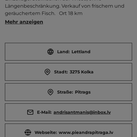
Längenbeschränkung. Verkauf von frischem und 
geräuchertem Fisch.   Ort 18 km 
entfernt.Ostsee/Strand 800 m entfernt. 
Mehr anzeigen
Touristen-/Dauerstellplätze 3/0.
Land:
Lettland
Stadt:
3275 Kolka
Straße:
Pitrags
E-Mail:
andrisantmanis@inbox.lv
Webseite:
www.pieandrapitraga.lv