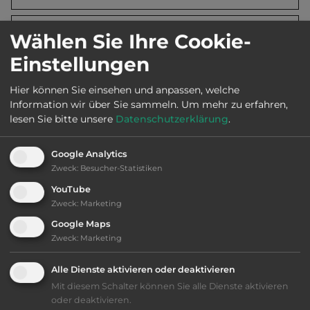
Öffnungszeiten:
Apr. bis Okt.
Wählen Sie Ihre Cookie-
Einstellungen
Telefon:
00371 264 93087
Hier können Sie einsehen und anpassen, welche
Information wir über Sie sammeln.
Um mehr zu erfahren,
lesen Sie bitte unsere
Datenschutzerklärung
.
Ausstattung
:
Google Analytics
Zweck
:
Besucher-Statistiken
bis 15,- Euro
YouTube
Zweck
:
Marketing
Lage: schön
Google Maps
Zweck
:
Marketing
Geräuschkulisse: überwiegend ruhig
Alle Dienste aktivieren oder deaktivieren
nur Barzahlung
Mit diesem Schalter können Sie alle Dienste aktivieren
oder deaktivieren.