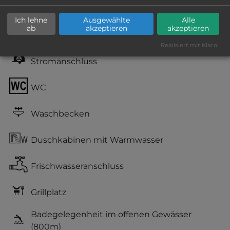
Grasgelände, Wiese
Ich lehne
Ausgewählte
Alle
ab
akzeptieren
akzeptieren
teilweise Schatten
Realisiert mit Klaro!
Stromanschluss
WC
Waschbecken
Duschkabinen mit Warmwasser
Frischwasseranschluss
Grillplatz
Badegelegenheit im offenen Gewässer
(800m)