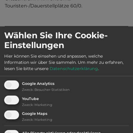
Touristen-/Dauerstellplätze 60/0.
Wählen Sie Ihre Cookie-
Land:
Italien
Einstellungen
Stadt:
24020 Spiazzi
Hier können Sie einsehen und anpassen, welche
Information wir über Sie sammeln.
Um mehr zu erfahren,
lesen Sie bitte unsere
Datenschutzerklärung
.
Straße:
Via Spiazzi
Google Analytics
Zweck
:
Besucher-Statistiken
E-Mail:
info@spiazzidigromo.it
YouTube
Zweck
:
Marketing
Öffnungszeiten:
Ganzjährig geöffnet
Google Maps
Zweck
:
Marketing