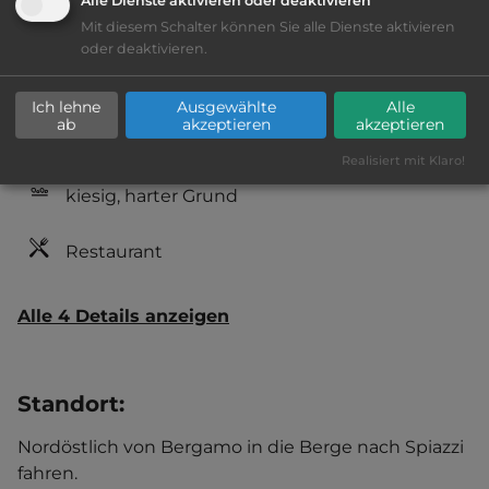
Alle Dienste aktivieren oder deaktivieren
Mit diesem Schalter können Sie alle Dienste aktivieren
Ausstattung
:
oder deaktivieren.
Lage: ansprechend
Ich lehne
Ausgewählte
Alle
ab
akzeptieren
akzeptieren
Geräuschkulisse: überwiegend ruhig
Realisiert mit Klaro!
kiesig, harter Grund
Restaurant
Alle 4 Details anzeigen
Standort
:
Nordöstlich von Bergamo in die Berge nach Spiazzi
fahren.