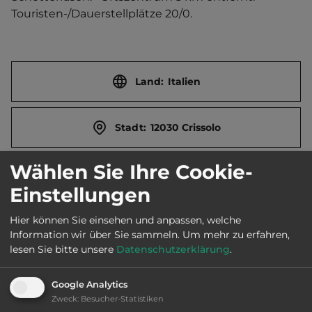
Touristen-/Dauerstellplätze 20/0.
Land:
Italien
Stadt:
12030 Crissolo
Wählen Sie Ihre Cookie-
Straße:
Loc. Pian della Regina 34
Einstellungen
E-Mail:
rifugiopiandellaregina@gmail.com
Hier können Sie einsehen und anpassen, welche
Information wir über Sie sammeln.
Um mehr zu erfahren,
lesen Sie bitte unsere
Datenschutzerklärung
.
Öffnungszeiten:
Ganzjährig geöffnet
Google Analytics
Zweck
:
Besucher-Statistiken