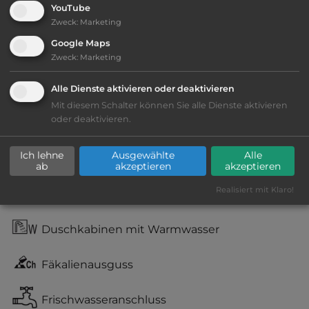
YouTube
Ausstattung
:
Zweck
:
Marketing
Google Maps
bis 15,- Euro
Zweck
:
Marketing
Lage: sehr schön
Alle Dienste aktivieren oder deaktivieren
Mit diesem Schalter können Sie alle Dienste aktivieren
oder deaktivieren.
Geräuschkulisse: sehr ruhig
Ich lehne
Ausgewählte
Alle
kiesig, harter Grund
ab
akzeptieren
akzeptieren
Realisiert mit Klaro!
Grasgelände, Wiese
Duschkabinen mit Warmwasser
Fäkalienausguss
Frischwasseranschluss