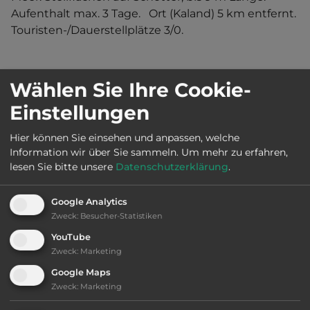
Aufenthalt max. 3 Tage.   Ort (Kaland) 5 km entfernt. 
Touristen-/Dauerstellplätze 3/0.
Wählen Sie Ihre Cookie-
Land:
Norwegen
Einstellungen
Hier können Sie einsehen und anpassen, welche
Stadt:
5943 Austrheim
Information wir über Sie sammeln.
Um mehr zu erfahren,
lesen Sie bitte unsere
Datenschutzerklärung
.
Straße:
Nebenstraße Rv565
Google Analytics
Zweck
:
Besucher-Statistiken
E-Mail:
post@austrheim.kommune.no
YouTube
Zweck
:
Marketing
Google Maps
Öffnungszeiten:
Ganzjährig geöffnet
Zweck
:
Marketing