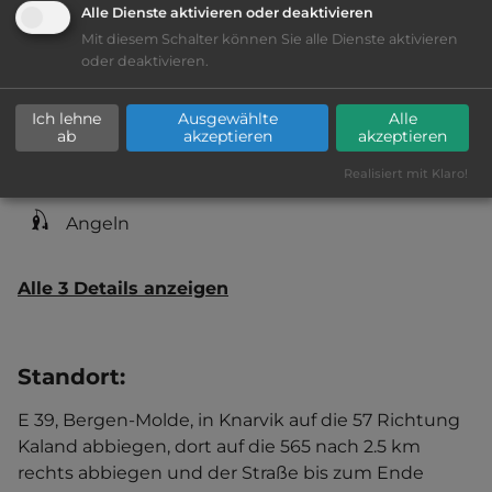
Alle Dienste aktivieren oder deaktivieren
Mit diesem Schalter können Sie alle Dienste aktivieren
Ausstattung
:
oder deaktivieren.
Lage: sehr schön
Ich lehne
Ausgewählte
Alle
ab
akzeptieren
akzeptieren
Geräuschkulisse: sehr ruhig
Realisiert mit Klaro!
Angeln
Alle 3 Details anzeigen
Standort
:
E 39, Bergen-Molde, in Knarvik auf die 57 Richtung
Kaland abbiegen, dort auf die 565 nach 2.5 km
rechts abbiegen und der Straße bis zum Ende