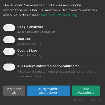
Hier können Sie einsehen und anpassen, welche
Information wir über Sie sammeln.
Um mehr zu erfahren,
Öffnungszeiten:
Ganzjährig geöffnet
lesen Sie bitte unsere
Datenschutzerklärung
.
Google Analytics
Telefon:
0033 238594726
Zweck
:
Besucher-Statistiken
YouTube
Zweck
:
Marketing
Ausstattung
:
Google Maps
Zweck
:
Marketing
Lage: ansprechend
Alle Dienste aktivieren oder deaktivieren
Mit diesem Schalter können Sie alle Dienste aktivieren
Geräuschkulisse: überwiegend ruhig
oder deaktivieren.
kiesig, harter Grund
Ich lehne
Ausgewählte
Alle
ab
akzeptieren
akzeptieren
teilweise Schatten
Realisiert mit Klaro!