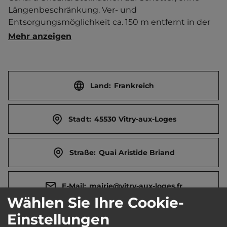
Längenbeschränkung. Ver- und 
Entsorgungsmöglichkeit ca. 150 m entfernt in der 
Rue des Érables.   Ortszentrum 500 m entfernt. 
Mehr anzeigen
Touristen-/Dauerstellplätze 10/0.
Land:
Frankreich
Stadt:
45530 Vitry-aux-Loges
Straße:
Quai Aristide Briand
E-Mail:
mairie@vitry-aux-loges.fr
Wählen Sie Ihre Cookie-
Einstellungen
Webseite:
www.vitry-aux-loges.fr