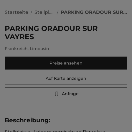
Startseite
Stellplätze
PARKING ORADOUR SUR VAYRES
/
/
PARKING ORADOUR SUR
VAYRES
Frankreich
,
Limousin
Preise ansehen
Auf Karte anzeigen
Anfrage
Beschreibung
:
Stellplatz auf einem gemischten Parkplatz. 