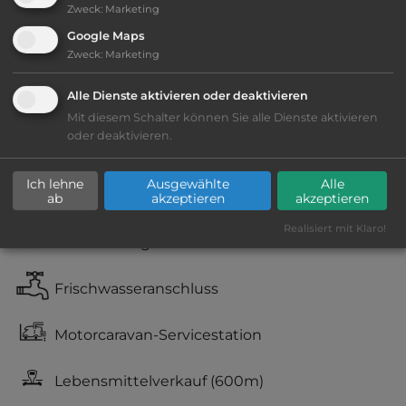
Zweck
:
Marketing
Ausstattung
:
Google Maps
Zweck
:
Marketing
Lage: ansprechend
Alle Dienste aktivieren oder deaktivieren
Geräuschkulisse: überwiegend ruhig
Mit diesem Schalter können Sie alle Dienste aktivieren
oder deaktivieren.
sandiger Grund
Ich lehne
Ausgewählte
Alle
WC
ab
akzeptieren
akzeptieren
Realisiert mit Klaro!
Fäkalienausguss
Frischwasseranschluss
Motorcaravan-Servicestation
Lebensmittelverkauf
(600m)