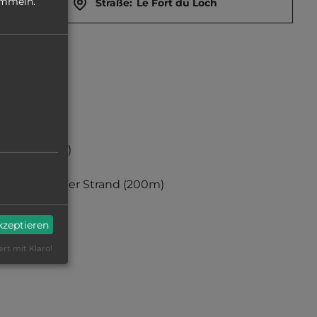
ammeln.
Straße:
Le Fort du Loch
(200m)
sandiger Strand
(200m)
akzeptieren
ert mit Klaro!