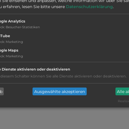
 Sie einsehen und anpassen, welche Information wir über Sie s
Stadt:
56520 Guidel
erfahren, lesen Sie bitte unsere
Datenschutzerklärung
.
Öffnungszeiten:
Ganzjährig geöffnet
gle Analytics
eck
:
Besucher-Statistiken
uTube
eck
:
Marketing
ogle Maps
eck
:
Marketing
kiesig, harter Grund
e Dienste aktivieren oder deaktivieren
Restaurant
(2000m)
 diesem Schalter können Sie alle Dienste aktivieren oder deaktivieren.
Badegelegenheit im offenen Gewässer
ab
Ausgewählte akzeptieren
Alle 
Realisi