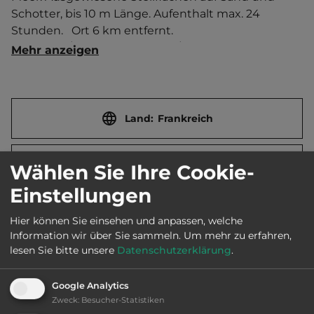
Schotter, bis 10 m Länge. Aufenthalt max. 24 
Stunden.   Ort 6 km entfernt. 
Touristen-/Dauerstellplätze 12/0.
Mehr anzeigen
Land:
Frankreich
Stadt:
56520 Guidel
Wählen Sie Ihre Cookie-
Einstellungen
Straße:
D 152
Hier können Sie einsehen und anpassen, welche
Information wir über Sie sammeln.
Um mehr zu erfahren,
lesen Sie bitte unsere
Datenschutzerklärung
.
E-Mail:
accueil@lorient-tourisme.fr
Google Analytics
Zweck
:
Besucher-Statistiken
Öffnungszeiten:
Ganzjährig geöffnet