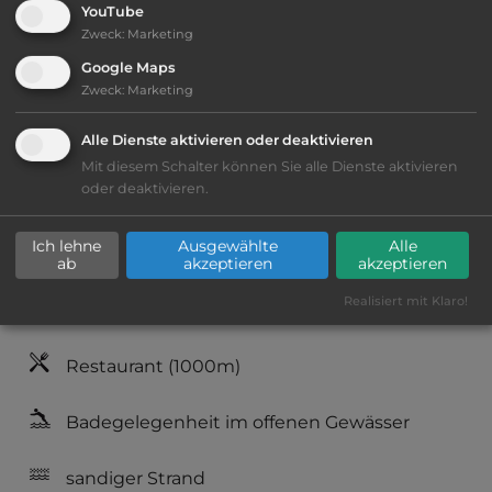
YouTube
Zweck
:
Marketing
Google Maps
Ausstattung
:
Zweck
:
Marketing
Lage: schön
Alle Dienste aktivieren oder deaktivieren
Mit diesem Schalter können Sie alle Dienste aktivieren
oder deaktivieren.
Geräuschkulisse: überwiegend ruhig
Ich lehne
Ausgewählte
Alle
sandiger Grund
ab
akzeptieren
akzeptieren
Realisiert mit Klaro!
kiesig, harter Grund
Restaurant
(1000m)
Badegelegenheit im offenen Gewässer
sandiger Strand