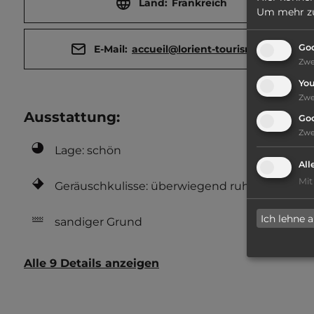
Land:
Frankreich
Um mehr zu 
Goo
E-Mail:
accueil@lorient-tourisme.fr
Zw
Yo
Zw
Ausstattung
:
Go
Zw
Lage: schön
All
Mit
Geräuschkulisse: überwiegend ruhig
Ich lehne 
sandiger Grund
Alle 9 Details anzeigen