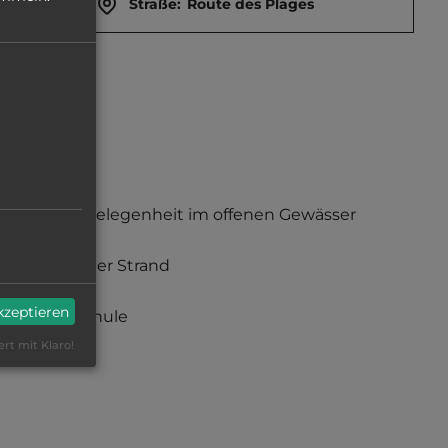
Straße:
Route des Plages
Badegelegenheit im offenen Gewässer
sandiger Strand
akzeptieren
Surfschule
ert mit Klaro!