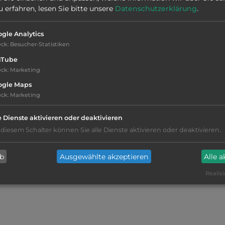
Stadt:
56520 Guidel
erfahren, lesen Sie bitte unsere
Datenschutzerklärung
.
gle Analytics
Öffnungszeiten:
Ganzjährig geöffnet
eck
:
Besucher-Statistiken
uTube
eck
:
Marketing
ogle Maps
eck
:
Marketing
kiesig, harter Grund
e Dienste aktivieren oder deaktivieren
 diesem Schalter können Sie alle Dienste aktivieren oder deaktivieren.
WC
ab
Ausgewählte akzeptieren
Alle 
Restaurant
Realisi