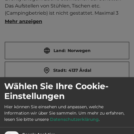
Das Aufstellen von Stühlen, Tischen etc. 
(Campingbetrieb) ist nicht gestattet. Maximal 3 
Nächte Aufenthalt möglich.   Ort 4 km entfernt. 
Mehr anzeigen
Touristen-/Dauerstellplätze 5/0.
Land:
Norwegen
Stadt:
4137 Årdal
Wählen Sie Ihre Cookie-
E-Mail:
postmottak@hjelmeland.kommune.no
Einstellungen
Hier können Sie einsehen und anpassen, welche
Webseite:
Information wir über Sie sammeln.
Um mehr zu erfahren,
www.visitnorway.de/listings/der-
lesen Sie bitte unsere
Datenschutzerklärung
.
m%C3%A4rchenwald-eventyrskogen/232966/