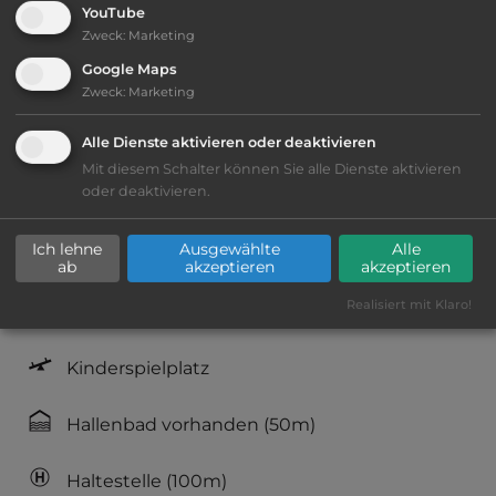
YouTube
Ausstattung
:
Zweck
:
Marketing
Google Maps
Lage: schön
Zweck
:
Marketing
Geräuschkulisse: überwiegend ruhig
Alle Dienste aktivieren oder deaktivieren
Mit diesem Schalter können Sie alle Dienste aktivieren
oder deaktivieren.
Fäkalienausguss
Ich lehne
Ausgewählte
Alle
Lebensmittelverkauf
(300m)
ab
akzeptieren
akzeptieren
Realisiert mit Klaro!
Restaurant
(300m)
Kinderspielplatz
Hallenbad vorhanden
(50m)
Haltestelle
(100m)