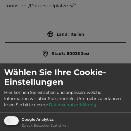
Touristen-/Dauerstellplätze 5/0.
Land:
Italien
Stadt:
60035 Jesi
Wählen Sie Ihre Cookie-
Straße:
Via Alfredo Zannoni
Einstellungen
E-Mail:
turismo@comune.jesi.an.it
Hier können Sie einsehen und anpassen, welche
Information wir über Sie sammeln.
Um mehr zu erfahren,
lesen Sie bitte unsere
Datenschutzerklärung
.
Öffnungszeiten:
Ganzjährig geöffnet
Google Analytics
Zweck
:
Besucher-Statistiken