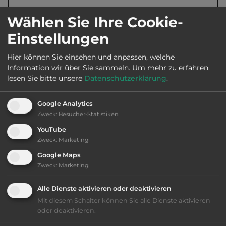
Wählen Sie Ihre Cookie-
Öffnungszeiten:
Ganzjährig geöffnet
Einstellungen
Hier können Sie einsehen und anpassen, welche
Telefon:
0039 079 936033
Information wir über Sie sammeln.
Um mehr zu erfahren,
lesen Sie bitte unsere
Datenschutzerklärung
.
Google Analytics
Ausstattung
:
Zweck
:
Besucher-Statistiken
YouTube
bis 25,- Euro
Zweck
:
Marketing
Google Maps
Lage: schön
Zweck
:
Marketing
Geräuschkulisse: überwiegend ruhig
Alle Dienste aktivieren oder deaktivieren
Mit diesem Schalter können Sie alle Dienste aktivieren
kiesig, harter Grund
oder deaktivieren.