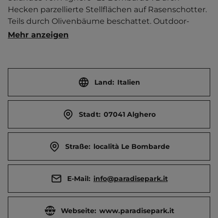
Hecken parzellierte Stellflächen auf Rasenschotter. 
Teils durch Olivenbäume beschattet. Outdoor-
Fitnessgeräte. 10% Ermäßigung bei Einkehr im 
Mehr anzeigen
Restaurant. Kostenloser Shuttlebus zu den 
örtlichen Stränden.   Ortszentrum 7.5 km entfernt. 
Touristen-/Dauerstellplätze 145/0.
Land:
Italien
Stadt:
07041 Alghero
Straße:
località Le Bombarde
E-Mail:
info@paradisepark.it
Webseite:
www.paradisepark.it