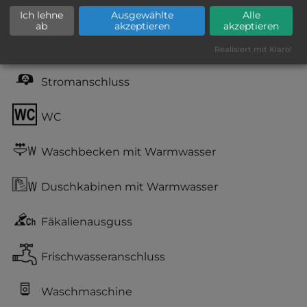
Grasgelände, Wiese
Ich lehne
Ausgewählte
Alle
ab
akzeptieren
akzeptieren
teilweise Schatten
Realisiert mit Klaro!
Stromanschluss
WC
Waschbecken mit Warmwasser
Duschkabinen mit Warmwasser
Fäkalienausguss
Frischwasseranschluss
Waschmaschine