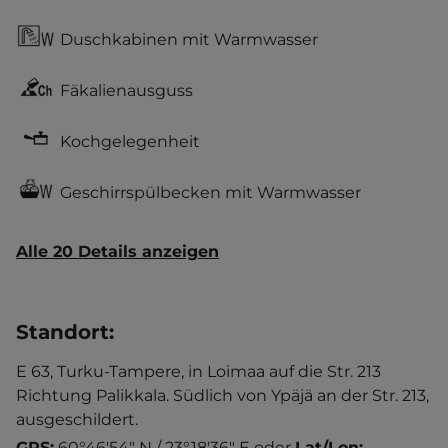
Duschkabinen mit Warmwasser
Fäkalienausguss
Kochgelegenheit
Geschirrspülbecken mit Warmwasser
Alle 20 Details anzeigen
Standort
:
E 63, Turku-Tampere, in Loimaa auf die Str. 213
Richtung Palikkala. Südlich von Ypäjä an der Str. 213,
ausgeschildert.
GPS:
60°46'54" N / 23°18'36" E
oder
Lat/Lon: