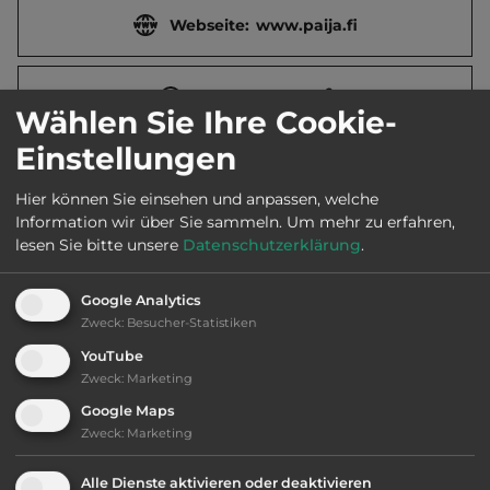
Webseite:
www.paija.fi
2
Fläche:
5.000
m
Wählen Sie Ihre Cookie-
Einstellungen
Öffnungszeiten:
31.5. bis 30.9.
Hier können Sie einsehen und anpassen, welche
Information wir über Sie sammeln.
Um mehr zu erfahren,
Telefon:
lesen Sie bitte unsere
Datenschutzerklärung
.
Google Analytics
Zweck
:
Besucher-Statistiken
Ausstattung
:
YouTube
Zweck
:
Marketing
bis 30,- Euro
Google Maps
Zweck
:
Marketing
Klassifizierung: ausreichend
Alle Dienste aktivieren oder deaktivieren