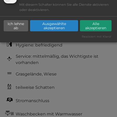
Lage: ansprechend
Mit diesem Schalter können Sie alle Dienste aktivieren
oder deaktivieren.
Platzeinrichtung: ausreichend
Ich lehne
Ausgewählte
Alle
ab
akzeptieren
akzeptieren
Geräuschkulisse: überwiegend ruhig
Realisiert mit Klaro!
Hygiene: befriedigend
Service: mittelmäßig, das Wichtigste ist
vorhanden
Grasgelände, Wiese
teilweise Schatten
Stromanschluss
Waschbecken mit Warmwasser