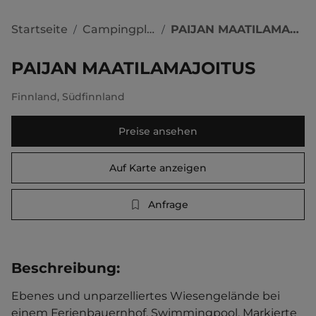
Startseite
Campingplätze
PAIJAN MAATILAMAJOITUS
/
/
PAIJAN MAATILAMAJOITUS
Finnland
,
Südfinnland
Preise ansehen
Auf Karte anzeigen
Anfrage
Beschreibung
:
Ebenes und unparzelliertes Wiesengelände bei 
einem Ferienbauernhof. Swimmingpool. Markierte 