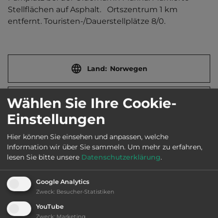
Stellflächen auf Asphalt.   Ortszentrum 1 km 
entfernt. Touristen-/Dauerstellplätze 8/0.
Land:
Norwegen
Wählen Sie Ihre Cookie-
Stadt:
9300 Finnsnes
Einstellungen
Straße:
Sjøgata 39
Hier können Sie einsehen und anpassen, welche
Information wir über Sie sammeln.
Um mehr zu erfahren,
lesen Sie bitte unsere
Datenschutzerklärung
.
E-Mail:
post@olderhamna.no
Google Analytics
Zweck
:
Besucher-Statistiken
Öffnungszeiten:
Ganzjährig geöffnet
YouTube
Zweck
:
Marketing