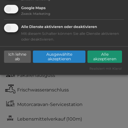
Google Maps
Zweck
:
Marketing
Ausstattung
:
Alle Dienste aktivieren oder deaktivieren
Lage: ansprechend
Mit diesem Schalter können Sie alle Dienste aktivieren
oder deaktivieren.
Geräuschkulisse: erträgliche
Lärmbelästigung
Ich lehne
Ausgewählte
Alle
ab
akzeptieren
akzeptieren
Stromanschluss
Realisiert mit Klaro!
Fäkalienausguss
Frischwasseranschluss
Motorcaravan-Servicestation
Lebensmittelverkauf
(100m)