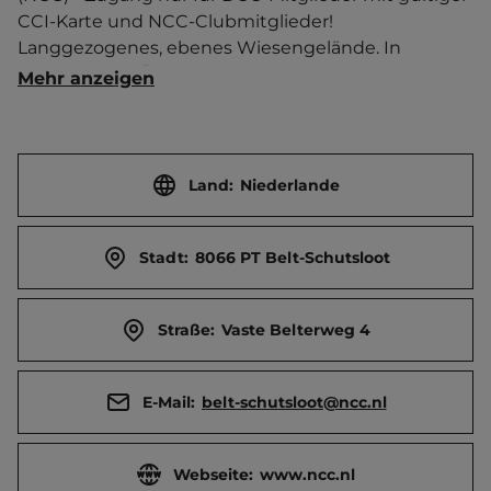
CCI-Karte und NCC-Clubmitglieder! 
Langgezogenes, ebenes Wiesengelände. In 
Ortsrandlage. Überwiegend schattenlos. Separate 
Mehr anzeigen
PkW Abstellung. Segelboote, Kanus und 
Surfbretter auf Leihbasis. Motorroller zu vermieten. 
Go-Karts. Grillabende. Cafeteria. Anreise nur mit 
Reservierung. Max. Aufenthalt 3 Nächte.    
Land:
Niederlande
Ortszentrum 500 m entfernt. 
Touristen-/Dauerstellplätze 62/0.
Stadt:
8066 PT Belt-Schutsloot
Straße:
Vaste Belterweg 4
E-Mail:
belt-schutsloot@ncc.nl
Webseite:
www.ncc.nl