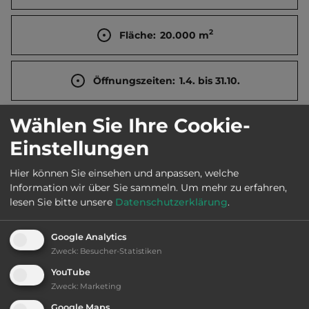
2
Fläche:
20.000
m
Öffnungszeiten:
1.4. bis 31.10.
Wählen Sie Ihre Cookie-
Telefon:
0031 38 3866313
Einstellungen
Hier können Sie einsehen und anpassen, welche
Information wir über Sie sammeln.
Um mehr zu erfahren,
Sehenswürdigkeiten:
lesen Sie bitte unsere
Datenschutzerklärung
.
Giethoorn, das Venedig des Nordens, Mausoleum in
Marknesse.
Google Analytics
Zweck
:
Besucher-Statistiken
YouTube
Zweck
:
Marketing
Ausstattung
:
Google Maps