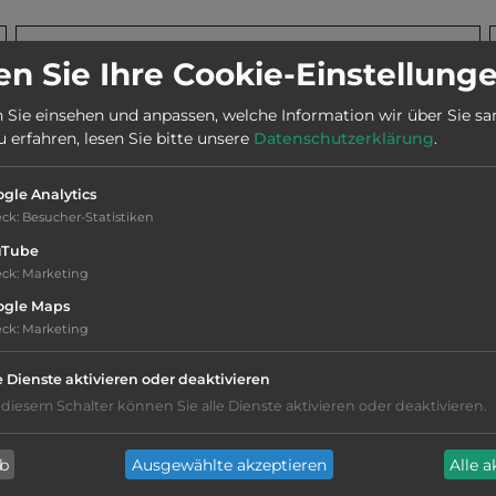
Stadt:
6097 NL Heel
n Sie Ihre Cookie-Einstellung
 Sie einsehen und anpassen, welche Information wir über Sie s
Webseite:
www.narvikhomeparcs.com
erfahren, lesen Sie bitte unsere
Datenschutzerklärung
.
gle Analytics
Telefon:
0031 475 452211
eck
:
Besucher-Statistiken
uTube
eck
:
Marketing
ogle Maps
eck
:
Marketing
Hygiene: gut
e Dienste aktivieren oder deaktivieren
 diesem Schalter können Sie alle Dienste aktivieren oder deaktivieren.
Service: gut, überdurchschnittlich
ab
Ausgewählte akzeptieren
Alle 
sandiger Grund