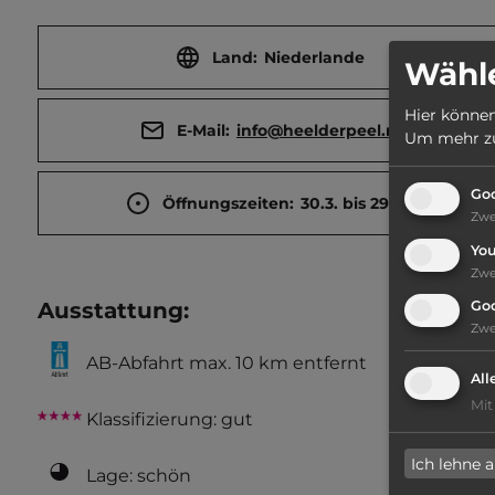
Land:
Niederlande
Wähle
Hier können
E-Mail:
info@heelderpeel.nl
Um mehr zu 
Goo
Öffnungszeiten:
30.3. bis 29.10.
Zw
Yo
Zw
Ausstattung
:
Go
Zw
AB-Abfahrt max. 10 km entfernt
All
Mit
Klassifizierung: gut
Ich lehne 
Lage: schön