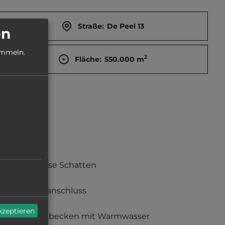
Straße:
De Peel 13
en
ammeln.
2
Fläche:
550.000
m
teilweise Schatten
Stromanschluss
akzeptieren
Waschbecken mit Warmwasser