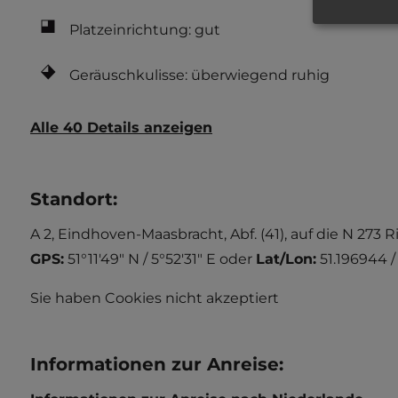
Platzeinrichtung: gut
Geräuschkulisse: überwiegend ruhig
Alle 40 Details anzeigen
Standort
:
A 2, Eindhoven-Maasbracht, Abf. (41), auf die N 273 
GPS:
51°11'49" N / 5°52'31" E
oder
Lat/Lon:
51.196944 /
Sie haben Cookies nicht akzeptiert
Informationen zur Anreise
: