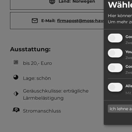
Land:
Norwegen
Wähle
Hier können
E-Mail:
firmapost@moss-havn.no
Um mehr zu 
Goo
Zw
Ausstattung
:
Yo
Zw
bis 20,- Euro
Go
Zw
Lage: schön
All
Geräuschkulisse: erträgliche
Mit
Lärmbelästigung
Ich lehne 
Stromanschluss