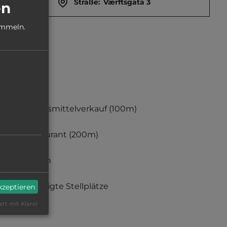
Straße:
Værftsgata 3
en
ammeln.
Lebensmittelverkauf
(100m)
Restaurant
(200m)
Angeln
befestigte Stellplätze
akzeptieren
ert mit Klaro!