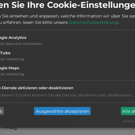
Stadt:
1511 Moss
n Sie Ihre Cookie-Einstellung
 Sie einsehen und anpassen, welche Information wir über Sie s
Öffnungszeiten:
Ganzjährig geöffnet
erfahren, lesen Sie bitte unsere
Datenschutzerklärung
.
gle Analytics
eck
:
Besucher-Statistiken
uTube
eck
:
Marketing
WC
ogle Maps
eck
:
Marketing
Waschbecken
e Dienste aktivieren oder deaktivieren
Duschkabinen mit Warmwasser
 diesem Schalter können Sie alle Dienste aktivieren oder deaktivieren.
Fäkalienausguss
ab
Ausgewählte akzeptieren
Alle 
Realisi
Frischwasseranschluss