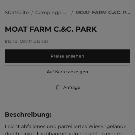
Startseite
Campingplätze
MOAT FARM C.&C. PARK
/
/
MOAT FARM C.&C. PARK
Irland
,
Ost-Midlands
Preise ansehen
Auf Karte anzeigen
Anfrage
Beschreibung
:
Leicht abfallenes und parzelliertes Wiesengelände 
durch einige Laubbäume aufgelockert, in einem 