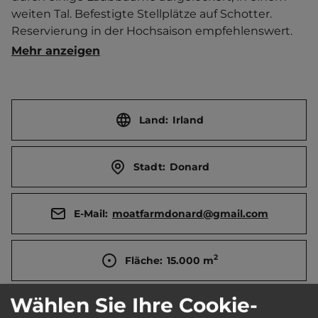
weiten Tal. Befestigte Stellplätze auf Schotter. 
Reservierung in der Hochsaison empfehlenswert. 
Mehrzwecksportfeld.   Ortszentrum 500 m 
Mehr anzeigen
entfernt. Touristen-/Dauerstellplätze 40/0.
Land:
Irland
Stadt:
Donard
E-Mail:
moatfarmdonard@gmail.com
2
Fläche:
15.000
m
Wählen Sie Ihre Cookie-
Öffnungszeiten:
17.3. bis 14.9.