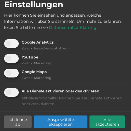
Einstellungen
Hier können Sie einsehen und anpassen, welche
Information wir über Sie sammeln.
Um mehr zu erfahren,
Ausstattung
:
lesen Sie bitte unsere
Datenschutzerklärung
.
bis 25,- Euro
Google Analytics
Zweck
:
Besucher-Statistiken
Klassifizierung: ausreichend
YouTube
Zweck
:
Marketing
Lage: schön
Google Maps
Zweck
:
Marketing
Platzeinrichtung: ausreichend
Alle Dienste aktivieren oder deaktivieren
Geräuschkulisse: überwiegend ruhig
Mit diesem Schalter können Sie alle Dienste aktivieren
oder deaktivieren.
Hygiene: befriedigend
Ich lehne
Ausgewählte
Alle
ab
akzeptieren
akzeptieren
Service: mittelmäßig, das Wichtigste ist