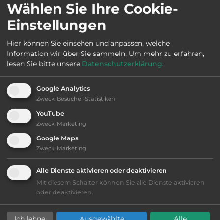
Wählen Sie Ihre Cookie-
Einstellungen
Ausstattung
:
Hier können Sie einsehen und anpassen, welche
Information wir über Sie sammeln.
Um mehr zu erfahren,
bis 30,- Euro
lesen Sie bitte unsere
Datenschutzerklärung
.
Klassifizierung: befriedigend
Google Analytics
Zweck
:
Besucher-Statistiken
Lage: sehr schön
YouTube
Zweck
:
Marketing
Platzeinrichtung: befriedigend
Google Maps
Zweck
:
Marketing
Geräuschkulisse: sehr ruhig
Alle Dienste aktivieren oder deaktivieren
Mit diesem Schalter können Sie alle Dienste aktivieren
Hygiene: befriedigend
oder deaktivieren.
Service: befriedigend, einige
Ich lehne
Ausgewählte
Alle