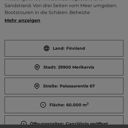
Sandstrand. Von drei Seiten vom Meer umgeben. 
Bootstouren in die Schären. Beheizte 
Sanitäranlage. Wanderhütten. Cafeteria. Rezeption 
Mehr anzeigen
vom 1.6. bis 27.8. besetzt. Anschließend 
eingeschränkter Service bei vorheriger 
telefonischer Absprache.   Ort 3 km entfernt. 
Touristen-/Dauerstellplätze 70/0.
Land:
Finnland
Stadt:
29900 Merikarvia
Straße:
Palosaarentie 67
2
Fläche:
60.000
m
Öffnungszeiten:
Ganzjährig geöffnet