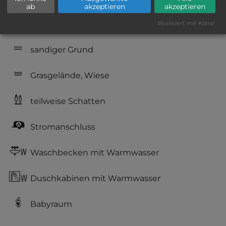
Annehmlichkeiten fehlen
ab
akzeptieren
akzeptieren
Campingplatz befindet sich am Wasser
Realisiert mit Klaro!
sandiger Grund
Grasgelände, Wiese
teilweise Schatten
Stromanschluss
Waschbecken mit Warmwasser
Duschkabinen mit Warmwasser
Babyraum