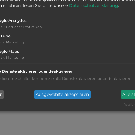
Stadt:
2618 Lillehammer
erfahren, lesen Sie bitte unsere
Datenschutzerklärung
.
Webseite:
www.olympiaparken.no
gle Analytics
eck
:
Besucher-Statistiken
uTube
eck
:
Marketing
ogle Maps
eck
:
Marketing
e Dienste aktivieren oder deaktivieren
 diesem Schalter können Sie alle Dienste aktivieren oder deaktivieren.
Geräuschkulisse: überwiegend ruhig
ab
Ausgewählte akzeptieren
Alle 
befestigte Stellplätze
Realisi