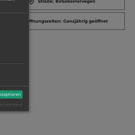
Straße:
Birkebeinervegen
Öffnungszeiten:
Ganzjährig geöffnet
akzeptieren
ert mit Klaro!