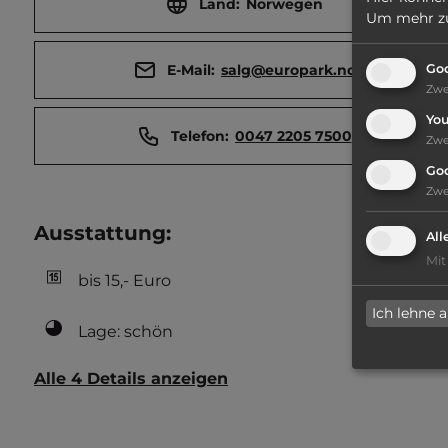
Land:
Norwegen
Um mehr zu 
E-Mail:
salg@europark.no
Goo
Zw
Yo
Telefon:
0047 2205 7500
Zw
Go
Zw
Ausstattung
:
All
Mit
bis 15,- Euro
Ich lehne 
Lage: schön
Alle 4 Details anzeigen