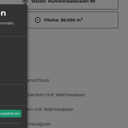
Straße:
Hummerbakkveien 99
en
2
Fläche:
85.000
m
ammeln.
Stromanschluss
Waschbecken mit Warmwasser
Duschen mit Warmwasser
akzeptieren
Fäkalienausguss
ert mit Klaro!