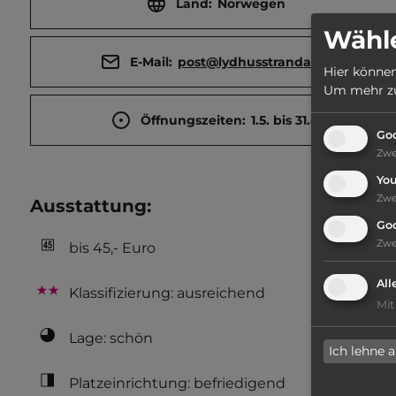
Land:
Norwegen
Wähle
E-Mail:
post@lydhusstranda.no
Hier können
Um mehr zu 
Öffnungszeiten:
1.5. bis 31.8.
Goo
Zw
Yo
Zw
Ausstattung
:
Go
Zw
bis 45,- Euro
All
Klassifizierung: ausreichend
Mit
Lage: schön
Ich lehne 
Platzeinrichtung: befriedigend