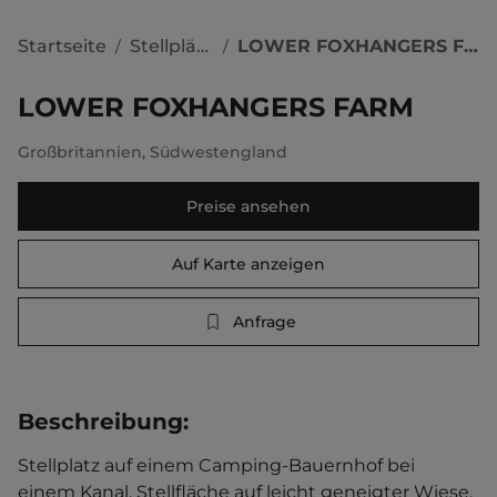
Startseite
Stellplätze
LOWER FOXHANGERS FARM
/
/
LOWER FOXHANGERS FARM
Großbritannien
,
Südwestengland
Preise ansehen
Auf Karte anzeigen
Anfrage
Beschreibung
:
Stellplatz auf einem Camping-Bauernhof bei 
einem Kanal. Stellfläche auf leicht geneigter Wiese. 