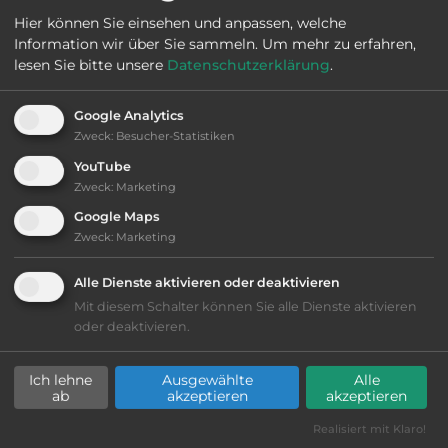
Öffnungszeiten:
Ganzjährig geöffnet
Hier können Sie einsehen und anpassen, welche
Information wir über Sie sammeln.
Um mehr zu erfahren,
lesen Sie bitte unsere
Datenschutzerklärung
.
Telefon:
0044 1380 828254
Google Analytics
Zweck
:
Besucher-Statistiken
YouTube
Ausstattung
:
Zweck
:
Marketing
Google Maps
bis 15,- Euro
Zweck
:
Marketing
Lage: sehr schön
Alle Dienste aktivieren oder deaktivieren
Mit diesem Schalter können Sie alle Dienste aktivieren
oder deaktivieren.
Geräuschkulisse: sehr ruhig
Ich lehne
Ausgewählte
Alle
Grasgelände, Wiese
ab
akzeptieren
akzeptieren
Realisiert mit Klaro!
Stromanschluss