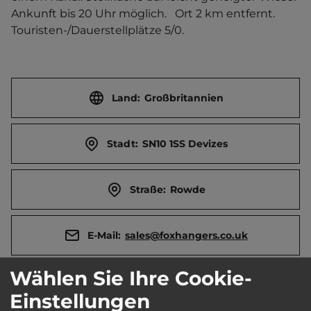
Ankunft bis 20 Uhr möglich.   Ort 2 km entfernt. 
Touristen-/Dauerstellplätze 5/0.
Land:
Großbritannien
Stadt:
SN10 1SS Devizes
Straße:
Rowde
E-Mail:
sales@foxhangers.co.uk
Wählen Sie Ihre Cookie-
Webseite:
www.foxhangers.com
Einstellungen