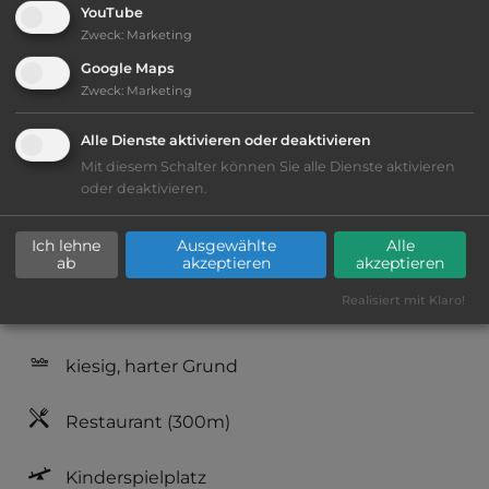
YouTube
Öffnungszeiten:
1.4. bis 1.11.
Zweck
:
Marketing
Google Maps
Zweck
:
Marketing
Telefon:
0032 82 679797
Alle Dienste aktivieren oder deaktivieren
Mit diesem Schalter können Sie alle Dienste aktivieren
oder deaktivieren.
Ausstattung
:
Ich lehne
Ausgewählte
Alle
Lage: schön
ab
akzeptieren
akzeptieren
Realisiert mit Klaro!
Geräuschkulisse: überwiegend ruhig
kiesig, harter Grund
Restaurant
(300m)
Kinderspielplatz