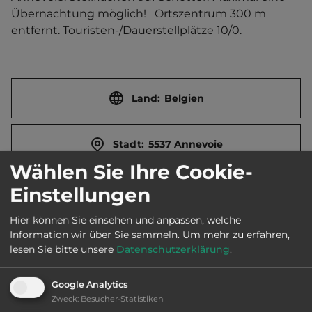
Übernachtung möglich!   Ortszentrum 300 m 
entfernt. Touristen-/Dauerstellplätze 10/0.
Land:
Belgien
Stadt:
5537 Annevoie
Wählen Sie Ihre Cookie-
Einstellungen
Straße:
Rue des jardins 37a
Hier können Sie einsehen und anpassen, welche
Information wir über Sie sammeln.
Um mehr zu erfahren,
E-Mail:
info@annevoie.be
lesen Sie bitte unsere
Datenschutzerklärung
.
Webseite:
www.annevoie.be
Google Analytics
Zweck
:
Besucher-Statistiken