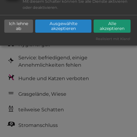
Mit diesem Schalter können Sie alle Dienste aktivieren
oder deaktivieren.
Platzeinrichtung: befriedigend
Ich lehne
Ausgewählte
Alle
ab
akzeptieren
akzeptieren
Geräuschkulisse: überwiegend ruhig
Realisiert mit Klaro!
Hygiene: gut
Service: befriedigend, einige
Annehmlichkeiten fehlen
Hunde und Katzen verboten
Grasgelände, Wiese
teilweise Schatten
Stromanschluss