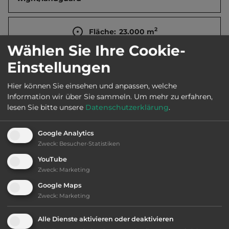
2
Fläche:
23.000
m
Wählen Sie Ihre Cookie-
Einstellungen
Öffnungszeiten:
Ostern bis Sept.
Hier können Sie einsehen und anpassen, welche
Information wir über Sie sammeln.
Um mehr zu erfahren,
Telefon:
0044 1983 867028
lesen Sie bitte unsere
Datenschutzerklärung
.
Google Analytics
Zweck
:
Besucher-Statistiken
Ausstattung
:
YouTube
Zweck
:
Marketing
bis 80,- Euro
Google Maps
Zweck
:
Marketing
Klassifizierung: befriedigend
Alle Dienste aktivieren oder deaktivieren
Lage: schön