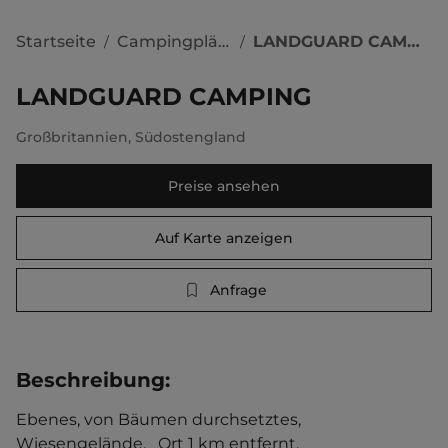
Startseite
Campingplätze
LANDGUARD CAMPING
/
/
LANDGUARD CAMPING
Großbritannien
,
Südostengland
Preise ansehen
Auf Karte anzeigen
Anfrage
Beschreibung
:
Ebenes, von Bäumen durchsetztes, 
Wiesengelände.   Ort 1 km entfernt. 