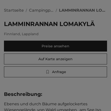
Startseite
Campingplätze
LAMMINRANNAN LOMAKYLÄ
/
/
LAMMINRANNAN LOMAKYLÄ
Finnland
,
Lappland
Preise ansehen
Auf Karte anzeigen
Anfrage
Beschreibung
:
Ebenes und durch Bäume aufgelockertes 
Wiesengelände, von Wald umgeben,  am See Iso 