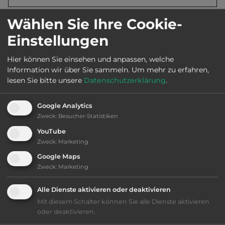
Wählen Sie Ihre Cookie-
2
Fläche:
25.000
m
Einstellungen
Öffnungszeiten:
1.5. bis 30.11.
Hier können Sie einsehen und anpassen, welche
Information wir über Sie sammeln.
Um mehr zu erfahren,
lesen Sie bitte unsere
Datenschutzerklärung
.
Ausstattung
:
Google Analytics
Zweck
:
Besucher-Statistiken
bis 25,- Euro
YouTube
Zweck
:
Marketing
Klassifizierung: ausreichend
Google Maps
Zweck
:
Marketing
Lage: schön
Alle Dienste aktivieren oder deaktivieren
Mit diesem Schalter können Sie alle Dienste aktivieren
Platzeinrichtung: ausreichend
oder deaktivieren.