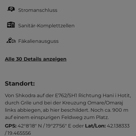
Stromanschluss
Sanitär-Komplettzellen
Fäkalienausguss
Alle 30 Details anzeigen
Standort
:
Von Shkodra auf der E762/SH1 Richtung Hani i Hotit,
durch Grile und bei der Kreuzung Omare/Omaraj
links abbiegen, ab hier beschildert. Noch ca. 900 m
auf einem einspurigen Feldweg zum Platz.
GPS:
42°8'18" N / 19°27'56" E
oder
Lat/Lon:
42.138333
/ 19.465556