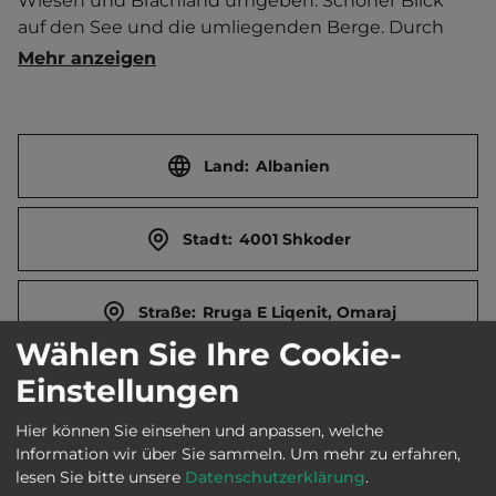
Wiesen und Brachland umgeben. Schöner Blick 
auf den See und die umliegenden Berge. Durch 
junge Bäume teils parzelliert und gegliedert. 
Mehr anzeigen
Strandrestaurant und Bar. Privater Badestrand 
(Sand). Langer Holzsteg durch die Uferzone (Schilf) 
zum See. Volleyball. Ausflugsprogramme. 
Reservierung unter Tel. 0044 785 0060551.   Ort 7 
Land:
Albanien
km entfernt. Touristen-/Dauerstellplätze 100/0.
Stadt:
4001 Shkoder
Straße:
Rruga E Liqenit, Omaraj
Wählen Sie Ihre Cookie-
Einstellungen
E-Mail:
faye@lakeshkodraresort.com
Hier können Sie einsehen und anpassen, welche
Information wir über Sie sammeln.
Um mehr zu erfahren,
Webseite:
www.lakeshkodraresort.com
lesen Sie bitte unsere
Datenschutzerklärung
.