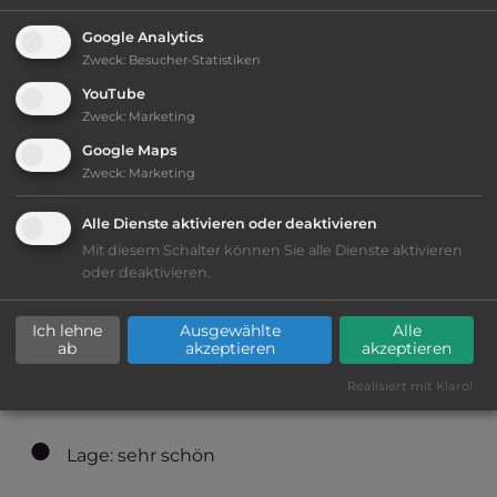
2
Fläche:
25.000
m
Google Analytics
Zweck
:
Besucher-Statistiken
YouTube
Öffnungszeiten:
1.4. bis 31.10.
Zweck
:
Marketing
Google Maps
Zweck
:
Marketing
Telefon:
355 692 750337
Alle Dienste aktivieren oder deaktivieren
Mit diesem Schalter können Sie alle Dienste aktivieren
oder deaktivieren.
Ausstattung
:
Ich lehne
Ausgewählte
Alle
bis 20,- Euro
ab
akzeptieren
akzeptieren
Realisiert mit Klaro!
Klassifizierung: befriedigend
Lage: sehr schön