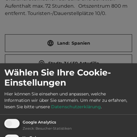
Aufenthalt max. 72 Stunden.   Ortszentrum 800 m 
entfernt. Touristen-/Dauerstellplätze 10/0.
Land:
Spanien
Stadt:
34450 Astudillo
Wählen Sie Ihre Cookie-
Einstellungen
Straße:
Avenida Nacho Viciosa
Hier können Sie einsehen und anpassen, welche
Information wir über Sie sammeln.
Um mehr zu erfahren,
E-Mail:
secretario@astudillo.es
lesen Sie bitte unsere
Datenschutzerklärung
.
Google Analytics
Öffnungszeiten:
Ganzjährig geöffnet
Zweck
:
Besucher-Statistiken