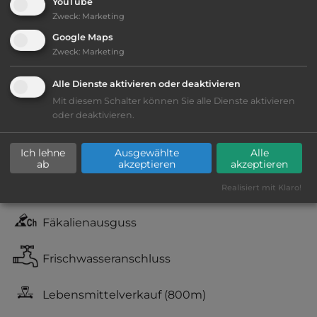
YouTube
Zweck
:
Marketing
Ausstattung
:
Google Maps
Zweck
:
Marketing
Lage: schön
Alle Dienste aktivieren oder deaktivieren
Geräuschkulisse: erträgliche
Mit diesem Schalter können Sie alle Dienste aktivieren
oder deaktivieren.
Lärmbelästigung
sandiger Grund
Ich lehne
Ausgewählte
Alle
ab
akzeptieren
akzeptieren
kiesig, harter Grund
Realisiert mit Klaro!
Fäkalienausguss
Frischwasseranschluss
Lebensmittelverkauf
(800m)