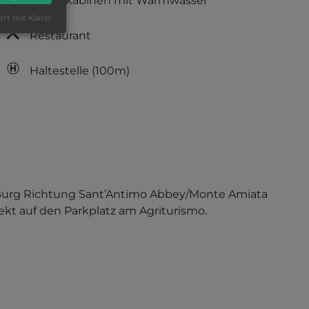
Duschkabinen mit Warmwasser
ert mit Klaro!
Restaurant
Haltestelle
(100m)
er Burg Richtung Sant’Antimo Abbey/Monte Amiata
rekt auf den Parkplatz am Agriturismo.