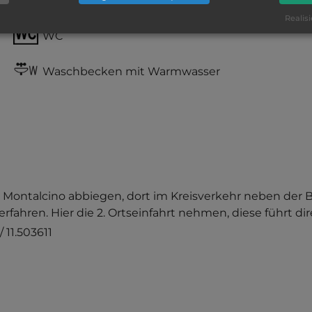
teilweise Schatten
Realisi
WC
Waschbecken mit Warmwasser
tung Montalcino abbiegen, dort im Kreisverkehr neben d
rfahren. Hier die 2. Ortseinfahrt nehmen, diese führt di
 11.503611