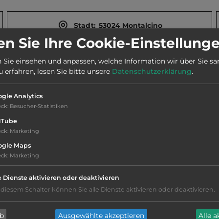
Stadt:
53024 Montalcino
n Sie Ihre Cookie-Einstellung
Webseite:
www.lacrociona.it
 Sie einsehen und anpassen, welche Information wir über Sie s
erfahren, lesen Sie bitte unsere
Datenschutzerklärung
.
gle Analytics
eck
:
Besucher-Statistiken
uTube
eck
:
Marketing
ogle Maps
chen und Museen.
eck
:
Marketing
e Dienste aktivieren oder deaktivieren
 diesem Schalter können Sie alle Dienste aktivieren oder deaktivieren.
ab
Ausgewählte akzeptieren
Alle 