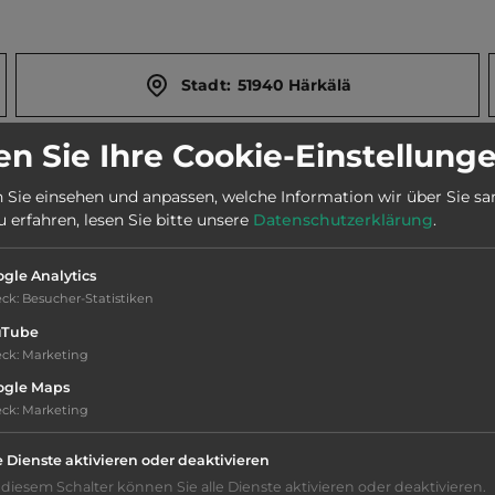
Stadt:
51940 Härkälä
n Sie Ihre Cookie-Einstellung
Telefon:
00358 40 7777000
 Sie einsehen und anpassen, welche Information wir über Sie s
erfahren, lesen Sie bitte unsere
Datenschutzerklärung
.
Öffnungszeiten:
Ganzjährig geöffnet
gle Analytics
eck
:
Besucher-Statistiken
uTube
eck
:
Marketing
ogle Maps
eck
:
Marketing
e Dienste aktivieren oder deaktivieren
 diesem Schalter können Sie alle Dienste aktivieren oder deaktivieren.