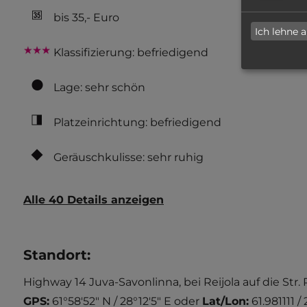
bis 35,- Euro
Ich lehne 
Klassifizierung: befriedigend
Lage: sehr schön
Platzeinrichtung: befriedigend
Geräuschkulisse: sehr ruhig
Alle 40 Details anzeigen
Standort
:
Highway 14 Juva-Savonlinna, bei Reijola auf die Str.
GPS:
61°58'52" N / 28°12'5" E
oder
Lat/Lon:
61.981111 /