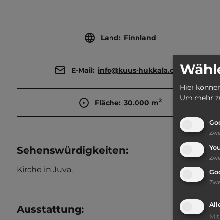
Land:
Finnland
Wähle
E-Mail:
info@kuus-hukkala.com
Hier können
Um mehr zu 
2
Fläche:
30.000
m
Goo
Zw
Yo
Sehenswürdigkeiten:
Zw
Kirche in Juva.
Go
Zw
All
Ausstattung
:
Mit