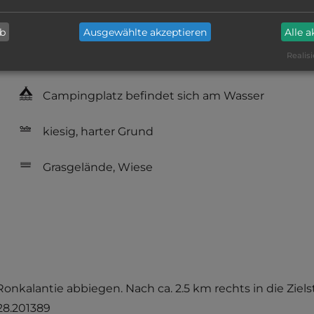
Hygiene: befriedigend
ab
Ausgewählte akzeptieren
Alle 
Service: befriedigend, einige
Realisi
Annehmlichkeiten fehlen
Campingplatz befindet sich am Wasser
kiesig, harter Grund
Grasgelände, Wiese
 Ronkalantie abbiegen. Nach ca. 2.5 km rechts in die Ziel
 28.201389