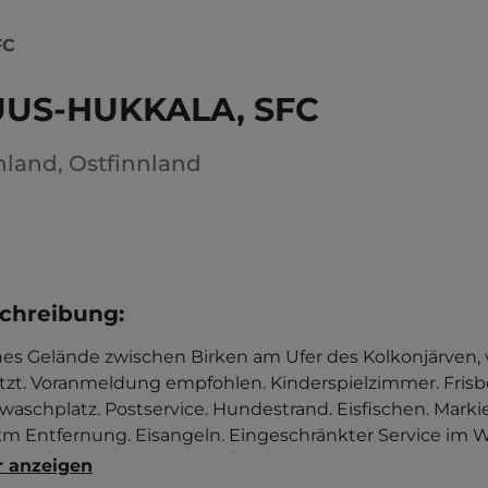
FC
US-HUKKALA, SFC
nland
,
Ostfinnland
chreibung
:
es Gelände zwischen Birken am Ufer des Kolkonjärven,
tzt. Voranmeldung empfohlen. Kinderspielzimmer. Frisbe
waschplatz. Postservice. Hundestrand. Eisfischen. Mark
km Entfernung. Eisangeln. Eingeschränkter Service im Win
sten-/Dauerstellplätze 100/0.
 anzeigen