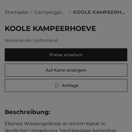
Startseite
Campingplätze
KOOLE KAMPEERHOEVE
/
/
KOOLE KAMPEERHOEVE
Niederlande
,
Südholland
Preise ansehen
Auf Karte anzeigen
Anfrage
Beschreibung
:
Ebenes Wiesengelände an einem Kanal. In 
ländlicher Umgebung. Sanitäranlage beheizbar.   