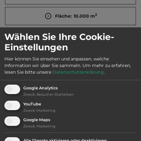
2
Fläche:
10.000
m
Wählen Sie Ihre Cookie-
Öffnungszeiten:
1.4. bis 30.9.
Einstellungen
Telefon:
0031 172 408206
Hier können Sie einsehen und anpassen, welche
Information wir über Sie sammeln.
Um mehr zu erfahren,
lesen Sie bitte unsere
Datenschutzerklärung
.
Ausstattung
:
Google Analytics
Zweck
:
Besucher-Statistiken
bis 25,- Euro
YouTube
Zweck
:
Marketing
Klassifizierung: ausreichend
Google Maps
Zweck
:
Marketing
Lage: schön
Alle Dienste aktivieren oder deaktivieren