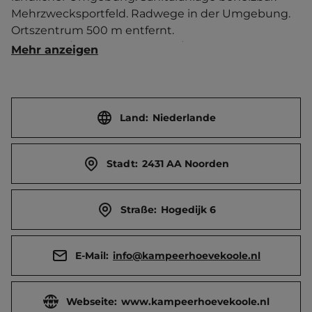
Mehrzwecksportfeld. Radwege in der Umgebung.   
Ortszentrum 500 m entfernt. 
Touristen-/Dauerstellplätze 30/10.
Mehr anzeigen
Land:
Niederlande
Stadt:
2431 AA Noorden
Straße:
Hogedijk 6
E-Mail:
info@kampeerhoevekoole.nl
Webseite:
www.kampeerhoevekoole.nl