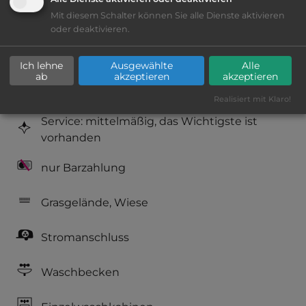
Mit diesem Schalter können Sie alle Dienste aktivieren
Platzeinrichtung: ausreichend
oder deaktivieren.
Geräuschkulisse: überwiegend ruhig
Ich lehne
Ausgewählte
Alle
ab
akzeptieren
akzeptieren
Hygiene: befriedigend
Realisiert mit Klaro!
Service: mittelmäßig, das Wichtigste ist
vorhanden
nur Barzahlung
Grasgelände, Wiese
Stromanschluss
Waschbecken