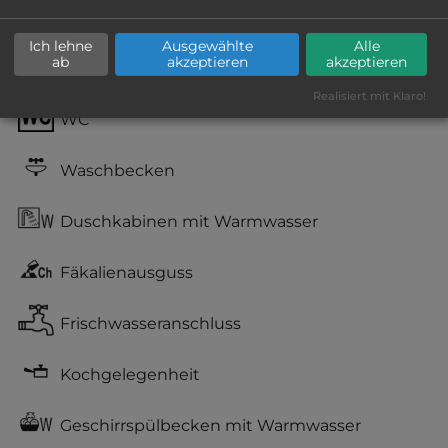
Grasgelände, Wiese
Ich lehne
Ausgewählte
Alle
ab
akzeptieren
akzeptieren
Stromanschluss
Realisiert mit Klaro!
WC
Waschbecken
Duschkabinen mit Warmwasser
Fäkalienausguss
Frischwasseranschluss
Kochgelegenheit
Geschirrspülbecken mit Warmwasser