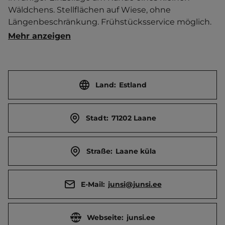
Wäldchens. Stellflächen auf Wiese, ohne 
Längenbeschränkung. Frühstücksservice möglich. 
Paintball. Bogenschießen. Sportplatz.   Ort 2 km 
Mehr anzeigen
entfernt. Touristen-/Dauerstellplätze 12/0.
Land:
Estland
Stadt:
71202 Laane
Straße:
Laane küla
E-Mail:
junsi@junsi.ee
Webseite:
junsi.ee