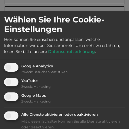
Öffnungszeiten:
1.4. bis 30.9.
Wählen Sie Ihre Cookie-
Einstellungen
Telefon:
00372 529 5270
Hier können Sie einsehen und anpassen, welche
Information wir über Sie sammeln.
Um mehr zu erfahren,
lesen Sie bitte unsere
Datenschutzerklärung
.
Ausstattung
:
Google Analytics
Zweck
:
Besucher-Statistiken
bis 10,- Euro
YouTube
Zweck
:
Marketing
Lage: ansprechend
Google Maps
Zweck
:
Marketing
Geräuschkulisse: überwiegend ruhig
Alle Dienste aktivieren oder deaktivieren
nur Barzahlung
Mit diesem Schalter können Sie alle Dienste aktivieren
oder deaktivieren.