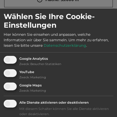
Wählen Sie Ihre Cookie-
Öffnungszeiten:
April bis Sept.
Einstellungen
Telefon:
0033 4 50443018
Hier können Sie einsehen und anpassen, welche
Information wir über Sie sammeln.
Um mehr zu erfahren,
lesen Sie bitte unsere
Datenschutzerklärung
.
Ausstattung
:
Google Analytics
Zweck
:
Besucher-Statistiken
bis 40,- Euro
YouTube
Zweck
:
Marketing
Klassifizierung: gut
Google Maps
Zweck
:
Marketing
Lage: sehr schön
Alle Dienste aktivieren oder deaktivieren
Mit diesem Schalter können Sie alle Dienste aktivieren
Platzeinrichtung: gut
oder deaktivieren.