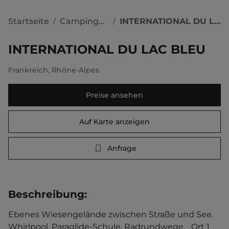
Startseite
Campingplätze
INTERNATIONAL DU LAC BLEU
/
/
INTERNATIONAL DU LAC BLEU
Frankreich
,
Rhône-Alpes
Preise ansehen
Auf Karte anzeigen
Anfrage
Beschreibung
:
Ebenes Wiesengelände zwischen Straße und See. 
Whirlpool. Paraglide-Schule. Radrundwege.   Ort 1 