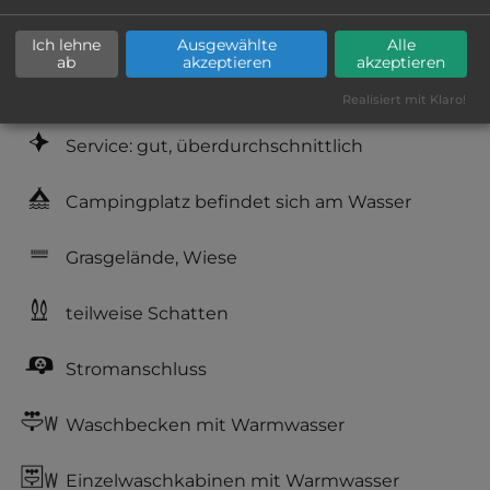
Geräuschkulisse: überwiegend ruhig
Ich lehne
Ausgewählte
Alle
ab
akzeptieren
akzeptieren
Hygiene: gut
Realisiert mit Klaro!
Service: gut, überdurchschnittlich
Campingplatz befindet sich am Wasser
Grasgelände, Wiese
teilweise Schatten
Stromanschluss
Waschbecken mit Warmwasser
Einzelwaschkabinen mit Warmwasser